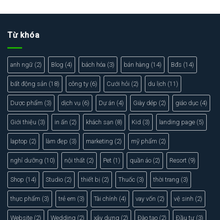
Xem thực tế
Xem chi tiết
Từ khóa
anh ngữ
(2)
Blog
(4)
bách hóa
(3)
bán hàng
(14)
Bđs
(14)
bất động sản
(18)
công ty
(6)
Cưới hỏi
(2)
du lịch
(11)
Dược phẩm
(3)
dịch vụ
(6)
Dự án
(4)
Giày dép
(2)
giáo dục
(4)
Giới thiệu
(3)
in ấn
(2)
khách sạn
(8)
Kid
(3)
landing page
(5)
laptop
(2)
làm đẹp
(3)
marketing
(2)
mỹ phẩm
(2)
nghỉ dưỡng
(10)
nội thất
(2)
Pet
(1)
quần áo
(2)
Resort
(9)
Shop
(14)
Studio
(2)
thiết bị
(2)
Thuốc
(3)
thời trang
(3)
thực phẩm
(3)
trẻ em
(3)
Tài chính
(4)
vay vốn
(2)
vệ sinh
(2)
Website
(2)
Wedding
(2)
xây dựng
(2)
Đào tạo
(2)
Đầu tư
(3)