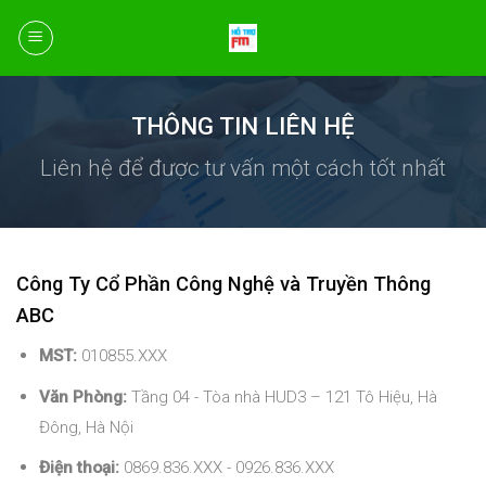
Skip
to
content
THÔNG TIN LIÊN HỆ
Liên hệ để được tư vấn một cách tốt nhất
Công Ty Cổ Phần Công Nghệ và Truyền Thông
ABC
MST:
010855.XXX
Văn Phòng:
Tầng 04 - Tòa nhà HUD3 – 121 Tô Hiệu, Hà
Đông, Hà Nội
Điện thoại:
0869.836.XXX - 0926.836.XXX