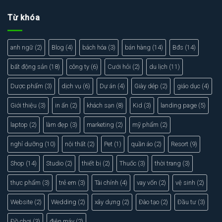
Từ khóa
anh ngữ
(2)
Blog
(4)
bách hóa
(3)
bán hàng
(14)
Bđs
(14)
bất động sản
(18)
công ty
(6)
Cưới hỏi
(2)
du lịch
(11)
Dược phẩm
(3)
dịch vụ
(6)
Dự án
(4)
Giày dép
(2)
giáo dục
(4)
Giới thiệu
(3)
in ấn
(2)
khách sạn
(8)
Kid
(3)
landing page
(5)
laptop
(2)
làm đẹp
(3)
marketing
(2)
mỹ phẩm
(2)
nghỉ dưỡng
(10)
nội thất
(2)
Pet
(1)
quần áo
(2)
Resort
(9)
Shop
(14)
Studio
(2)
thiết bị
(2)
Thuốc
(3)
thời trang
(3)
thực phẩm
(3)
trẻ em
(3)
Tài chính
(4)
vay vốn
(2)
vệ sinh
(2)
Website
(2)
Wedding
(2)
xây dựng
(2)
Đào tạo
(2)
Đầu tư
(3)
Đồ chơi
(3)
điện máy
(2)