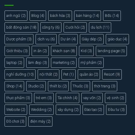
anh ngữ
(2)
Blog
(4)
bách hóa
(3)
bán hàng
(14)
Bđs
(14)
bất động sản
(18)
công ty
(6)
Cưới hỏi
(2)
du lịch
(11)
Dược phẩm
(3)
dịch vụ
(6)
Dự án
(4)
Giày dép
(2)
giáo dục
(4)
Giới thiệu
(3)
in ấn
(2)
khách sạn
(8)
Kid
(3)
landing page
(5)
laptop
(2)
làm đẹp
(3)
marketing
(2)
mỹ phẩm
(2)
nghỉ dưỡng
(10)
nội thất
(2)
Pet
(1)
quần áo
(2)
Resort
(9)
Shop
(14)
Studio
(2)
thiết bị
(2)
Thuốc
(3)
thời trang
(3)
thực phẩm
(3)
trẻ em
(3)
Tài chính
(4)
vay vốn
(2)
vệ sinh
(2)
Website
(2)
Wedding
(2)
xây dựng
(2)
Đào tạo
(2)
Đầu tư
(3)
Đồ chơi
(3)
điện máy
(2)