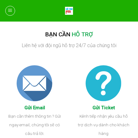
Skip
to
content
BẠN CẦN
HỖ TRỢ
Liên hệ với đội ngũ hỗ trợ 24/7 của chúng tôi
Gửi Email
Gửi Ticket
Bạn cần thêm thông tin ? Gửi
Kênh tiếp nhận yêu cầu hỗ
ngay email, chúng tôi sẽ có
trợ dịch vụ dành cho khách
câu trả lời.
hàng