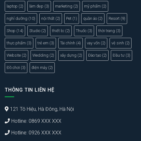
laptop
(2)
làm đẹp
(3)
marketing
(2)
mỹ phẩm
(2)
nghỉ dưỡng
(10)
nội thất
(2)
Pet
(1)
quần áo
(2)
Resort
(9)
Shop
(14)
Studio
(2)
thiết bị
(2)
Thuốc
(3)
thời trang
(3)
thực phẩm
(3)
trẻ em
(3)
Tài chính
(4)
vay vốn
(2)
vệ sinh
(2)
Website
(2)
Wedding
(2)
xây dựng
(2)
Đào tạo
(2)
Đầu tư
(3)
Đồ chơi
(3)
điện máy
(2)
THÔNG TIN LIÊN HỆ
121 Tô Hiệu, Hà Đông, Hà Nội
Hotline: 0869 XXX XXX
Hotline: 0926 XXX XXX