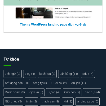
Theme WordPress landing page dịch vụ Grab
Từ khóa
Xem thực tế
Xem chi tiết
anh ngữ
(2)
Blog
(4)
bách hóa
(3)
bán hàng
(14)
Bđs
(14)
bất động sản
(18)
công ty
(6)
Cưới hỏi
(2)
du lịch
(11)
Dược phẩm
(3)
dịch vụ
(6)
Dự án
(4)
Giày dép
(2)
giáo dục
(4)
Giới thiệu
(3)
in ấn
(2)
khách sạn
(8)
Kid
(3)
landing page
(5)