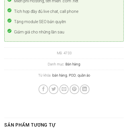
Miễn phí Hosting, tên miền .com .net
Tích hợp đầy đủ live chat, call phone
Tặng module SEO bản quyền
Giảm giá cho những lần sau
Mã:
4733
Danh mục:
Bán hàng
Từ khóa:
bán hàng
,
POD
,
quần áo
SẢN PHẨM TƯƠNG TỰ