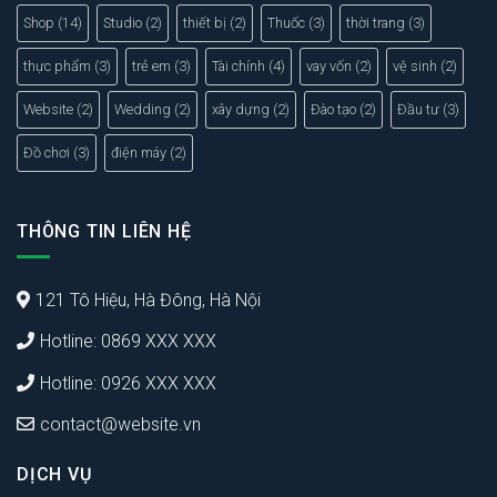
Shop
(14)
Studio
(2)
thiết bị
(2)
Thuốc
(3)
thời trang
(3)
thực phẩm
(3)
trẻ em
(3)
Tài chính
(4)
vay vốn
(2)
vệ sinh
(2)
Website
(2)
Wedding
(2)
xây dựng
(2)
Đào tạo
(2)
Đầu tư
(3)
Đồ chơi
(3)
điện máy
(2)
THÔNG TIN LIÊN HỆ
121 Tô Hiệu, Hà Đông, Hà Nội
Hotline: 0869 XXX XXX
Hotline: 0926 XXX XXX
contact@website.vn
DỊCH VỤ