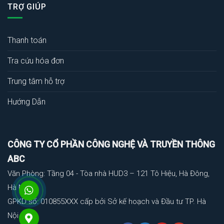
TRỢ GIÚP
Thanh toán
Tra cứu hóa đơn
Trung tâm hỗ trợ
Hướng Dẫn
CÔNG TY CỔ PHẦN CÔNG NGHỆ VÀ TRUYỀN THÔNG
ABC
Văn Phòng: Tầng 04 - Tòa nhà HUD3 – 121 Tô Hiệu, Hà Đông,
Hà Nội
GPKD số: 010855XXX cấp bởi Sở kế hoạch và Đầu tư TP. Hà
Nội