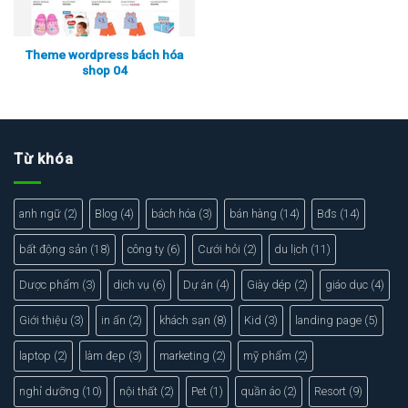
Theme wordpress bách hóa
shop 04
Xem thực tế
Xem chi tiết
Từ khóa
anh ngữ
(2)
Blog
(4)
bách hóa
(3)
bán hàng
(14)
Bđs
(14)
bất động sản
(18)
công ty
(6)
Cưới hỏi
(2)
du lịch
(11)
Dược phẩm
(3)
dịch vụ
(6)
Dự án
(4)
Giày dép
(2)
giáo dục
(4)
Giới thiệu
(3)
in ấn
(2)
khách sạn
(8)
Kid
(3)
landing page
(5)
laptop
(2)
làm đẹp
(3)
marketing
(2)
mỹ phẩm
(2)
nghỉ dưỡng
(10)
nội thất
(2)
Pet
(1)
quần áo
(2)
Resort
(9)