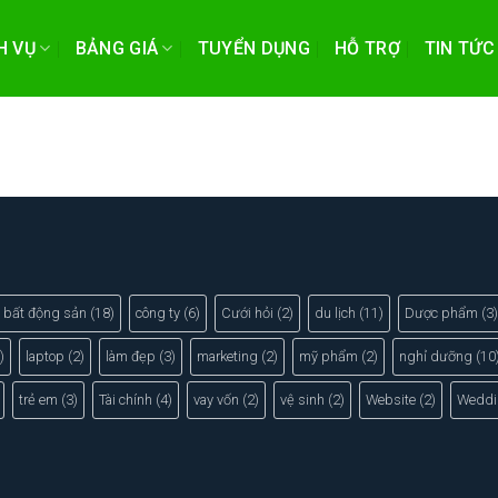
H VỤ
BẢNG GIÁ
TUYỂN DỤNG
HỖ TRỢ
TIN TỨC
bất động sản
(18)
công ty
(6)
Cưới hỏi
(2)
du lịch
(11)
Dược phẩm
(3)
)
laptop
(2)
làm đẹp
(3)
marketing
(2)
mỹ phẩm
(2)
nghỉ dưỡng
(10
trẻ em
(3)
Tài chính
(4)
vay vốn
(2)
vệ sinh
(2)
Website
(2)
Weddi