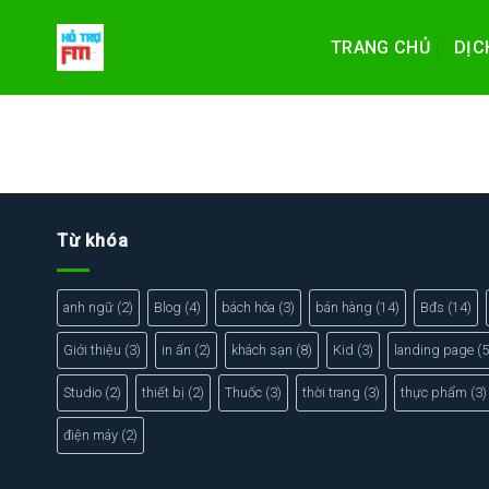
Skip
to
TRANG CHỦ
DỊC
content
Từ khóa
anh ngữ
(2)
Blog
(4)
bách hóa
(3)
bán hàng
(14)
Bđs
(14)
Giới thiệu
(3)
in ấn
(2)
khách sạn
(8)
Kid
(3)
landing page
(5
Studio
(2)
thiết bị
(2)
Thuốc
(3)
thời trang
(3)
thực phẩm
(3)
điện máy
(2)