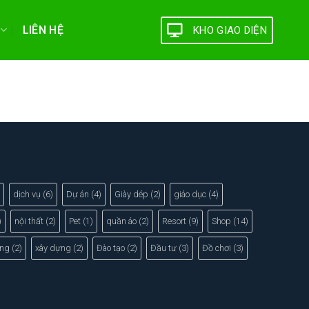
LIÊN HỆ
KHO GIAO DIỆN
dịch vụ
(6)
Dự án
(4)
Giày dép
(2)
giáo dục
(4)
)
nội thất
(2)
Pet
(1)
quần áo
(2)
Resort
(9)
Shop
(14)
ng
(2)
xây dựng
(2)
Đào tạo
(2)
Đầu tư
(3)
Đồ chơi
(3)