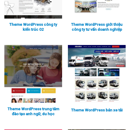
Theme WordPress công ty
Theme WordPress giới thiệu
kiến trúc 02
công ty tư vấn doanh nghiệp
Xem thực tế
Xem chi tiết
Xem thực tế
Xem chi tiết
Theme WordPress trung tâm
Theme WordPress bán xe tải
đào tạo anh ngữ, du học