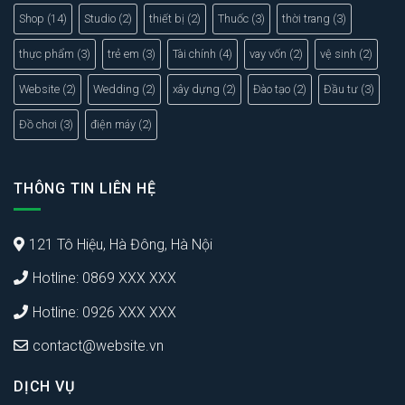
Shop
(14)
Studio
(2)
thiết bị
(2)
Thuốc
(3)
thời trang
(3)
thực phẩm
(3)
trẻ em
(3)
Tài chính
(4)
vay vốn
(2)
vệ sinh
(2)
Website
(2)
Wedding
(2)
xây dựng
(2)
Đào tạo
(2)
Đầu tư
(3)
Đồ chơi
(3)
điện máy
(2)
THÔNG TIN LIÊN HỆ
121 Tô Hiệu, Hà Đông, Hà Nội
Hotline: 0869 XXX XXX
Hotline: 0926 XXX XXX
contact@website.vn
DỊCH VỤ