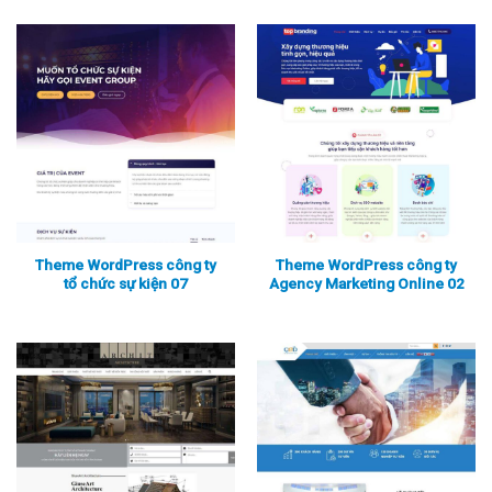
Theme WordPress công ty
Theme WordPress công ty
tổ chức sự kiện 07
Agency Marketing Online 02
Xem thực tế
Xem chi tiết
Xem thực tế
Xem chi tiết