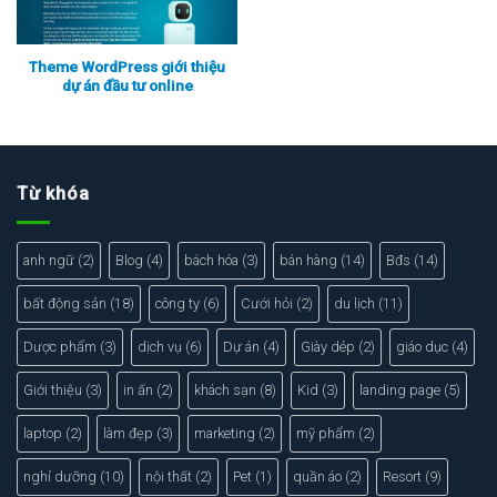
Theme WordPress giới thiệu
dự án đầu tư online
Xem thực tế
Xem chi tiết
Từ khóa
anh ngữ
(2)
Blog
(4)
bách hóa
(3)
bán hàng
(14)
Bđs
(14)
bất động sản
(18)
công ty
(6)
Cưới hỏi
(2)
du lịch
(11)
Dược phẩm
(3)
dịch vụ
(6)
Dự án
(4)
Giày dép
(2)
giáo dục
(4)
Giới thiệu
(3)
in ấn
(2)
khách sạn
(8)
Kid
(3)
landing page
(5)
laptop
(2)
làm đẹp
(3)
marketing
(2)
mỹ phẩm
(2)
nghỉ dưỡng
(10)
nội thất
(2)
Pet
(1)
quần áo
(2)
Resort
(9)