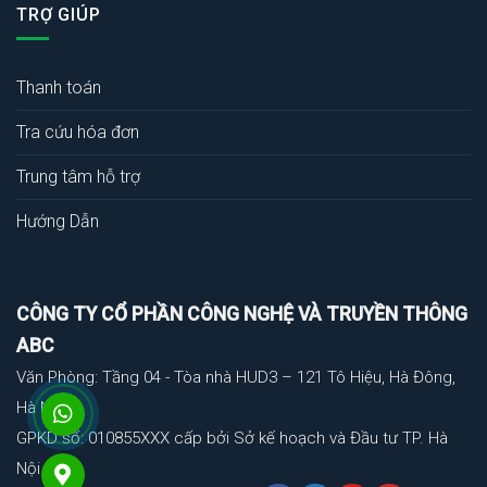
TRỢ GIÚP
Thanh toán
Tra cứu hóa đơn
Trung tâm hỗ trợ
Hướng Dẫn
CÔNG TY CỔ PHẦN CÔNG NGHỆ VÀ TRUYỀN THÔNG
ABC
Văn Phòng: Tầng 04 - Tòa nhà HUD3 – 121 Tô Hiệu, Hà Đông,
Hà Nội
GPKD số: 010855XXX cấp bởi Sở kế hoạch và Đầu tư TP. Hà
Nội