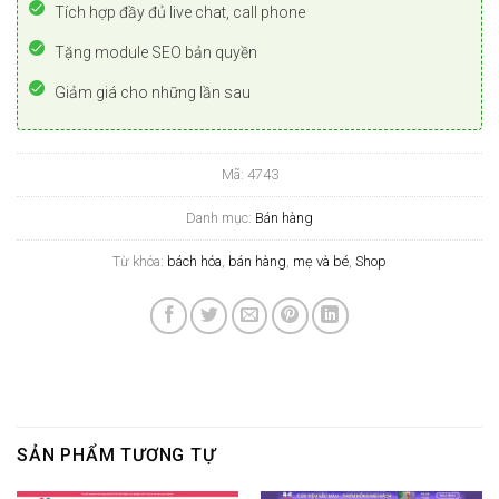
Tích hợp đầy đủ live chat, call phone
Tặng module SEO bản quyền
Giảm giá cho những lần sau
Mã:
4743
Danh mục:
Bán hàng
Từ khóa:
bách hóa
,
bán hàng
,
mẹ và bé
,
Shop
SẢN PHẨM TƯƠNG TỰ