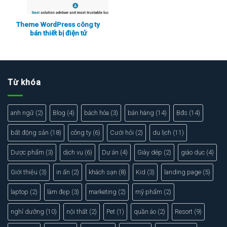
Theme WordPress công ty
bán thiết bị điện tử
Xem thực tế
Xem chi tiết
Từ khóa
anh ngữ
(2)
Blog
(4)
bách hóa
(3)
bán hàng
(14)
Bđs
(14)
bất động sản
(18)
công ty
(6)
Cưới hỏi
(2)
du lịch
(11)
Dược phẩm
(3)
dịch vụ
(6)
Dự án
(4)
Giày dép
(2)
giáo dục
(4)
Giới thiệu
(3)
in ấn
(2)
khách sạn
(8)
Kid
(3)
landing page
(5)
laptop
(2)
làm đẹp
(3)
marketing
(2)
mỹ phẩm
(2)
nghỉ dưỡng
(10)
nội thất
(2)
Pet
(1)
quần áo
(2)
Resort
(9)