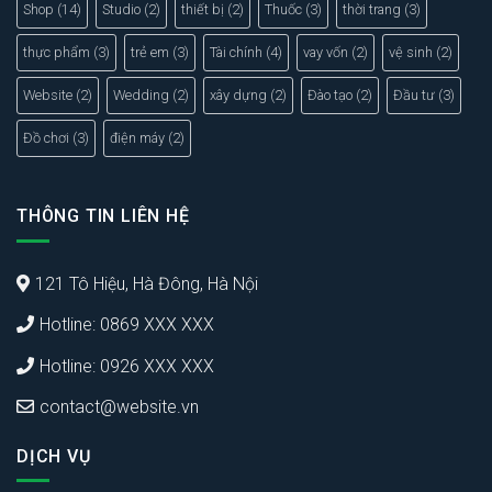
Shop
(14)
Studio
(2)
thiết bị
(2)
Thuốc
(3)
thời trang
(3)
thực phẩm
(3)
trẻ em
(3)
Tài chính
(4)
vay vốn
(2)
vệ sinh
(2)
Website
(2)
Wedding
(2)
xây dựng
(2)
Đào tạo
(2)
Đầu tư
(3)
Đồ chơi
(3)
điện máy
(2)
THÔNG TIN LIÊN HỆ
121 Tô Hiệu, Hà Đông, Hà Nội
Hotline: 0869 XXX XXX
Hotline: 0926 XXX XXX
contact@website.vn
DỊCH VỤ