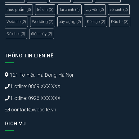
thực phẩm
(3)
trẻ em
(3)
Tài chính
(4)
vay vốn
(2)
vệ sinh
(2)
Website
(2)
Wedding
(2)
xây dựng
(2)
Đào tạo
(2)
Đầu tư
(3)
Đồ chơi
(3)
điện máy
(2)
THÔNG TIN LIÊN HỆ
121 Tô Hiệu, Hà Đông, Hà Nội
Hotline: 0869 XXX XXX
Hotline: 0926 XXX XXX
contact@website.vn
DỊCH VỤ