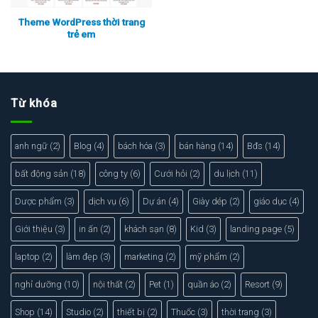
Theme WordPress thời trang
trẻ em
Xem thực tế
Xem chi tiết
Từ khóa
anh ngữ
(2)
Blog
(4)
bách hóa
(3)
bán hàng
(14)
Bđs
(14)
bất động sản
(18)
công ty
(6)
Cưới hỏi
(2)
du lịch
(11)
Dược phẩm
(3)
dịch vụ
(6)
Dự án
(4)
Giày dép
(2)
giáo dục
(4)
Giới thiệu
(3)
in ấn
(2)
khách sạn
(8)
Kid
(3)
landing page
(5)
laptop
(2)
làm đẹp
(3)
marketing
(2)
mỹ phẩm
(2)
nghỉ dưỡng
(10)
nội thất
(2)
Pet
(1)
quần áo
(2)
Resort
(9)
Shop
(14)
Studio
(2)
thiết bị
(2)
Thuốc
(3)
thời trang
(3)