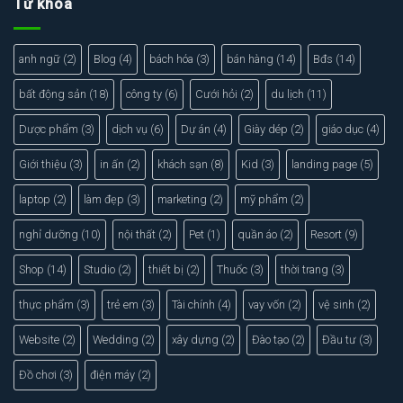
Từ khóa
Xem thực tế
Xem chi tiết
anh ngữ
(2)
Blog
(4)
bách hóa
(3)
bán hàng
(14)
Bđs
(14)
bất động sản
(18)
công ty
(6)
Cưới hỏi
(2)
du lịch
(11)
Dược phẩm
(3)
dịch vụ
(6)
Dự án
(4)
Giày dép
(2)
giáo dục
(4)
Giới thiệu
(3)
in ấn
(2)
khách sạn
(8)
Kid
(3)
landing page
(5)
laptop
(2)
làm đẹp
(3)
marketing
(2)
mỹ phẩm
(2)
nghỉ dưỡng
(10)
nội thất
(2)
Pet
(1)
quần áo
(2)
Resort
(9)
Shop
(14)
Studio
(2)
thiết bị
(2)
Thuốc
(3)
thời trang
(3)
thực phẩm
(3)
trẻ em
(3)
Tài chính
(4)
vay vốn
(2)
vệ sinh
(2)
Website
(2)
Wedding
(2)
xây dựng
(2)
Đào tạo
(2)
Đầu tư
(3)
Đồ chơi
(3)
điện máy
(2)