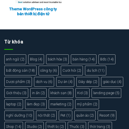
Theme WordPress công ty
bán thiết bị điện tử
Xem thực tế
Xem chi tiết
Từ khóa
anh ngữ
(2)
Blog
(4)
bách hóa
(3)
bán hàng
(14)
Bđs
(14)
bất động sản
(18)
công ty
(6)
Cưới hỏi
(2)
du lịch
(11)
Dược phẩm
(3)
dịch vụ
(6)
Dự án
(4)
Giày dép
(2)
giáo dục
(4)
Giới thiệu
(3)
in ấn
(2)
khách sạn
(8)
Kid
(3)
landing page
(5)
laptop
(2)
làm đẹp
(3)
marketing
(2)
mỹ phẩm
(2)
nghỉ dưỡng
(10)
nội thất
(2)
Pet
(1)
quần áo
(2)
Resort
(9)
Shop
(14)
Studio
(2)
thiết bị
(2)
Thuốc
(3)
thời trang
(3)