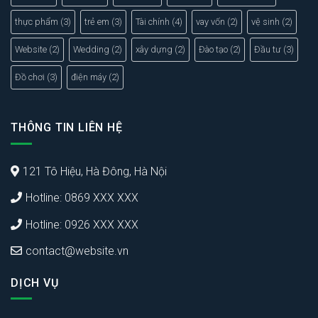
thực phẩm
(3)
trẻ em
(3)
Tài chính
(4)
vay vốn
(2)
vệ sinh
(2)
Website
(2)
Wedding
(2)
xây dựng
(2)
Đào tạo
(2)
Đầu tư
(3)
Đồ chơi
(3)
điện máy
(2)
THÔNG TIN LIÊN HỆ
121 Tô Hiệu, Hà Đông, Hà Nội
Hotline: 0869 XXX XXX
Hotline: 0926 XXX XXX
contact@website.vn
DỊCH VỤ