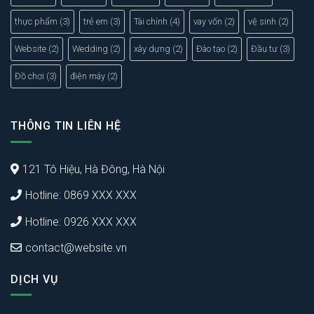
thực phẩm
(3)
trẻ em
(3)
Tài chính
(4)
vay vốn
(2)
vệ sinh
(2)
Website
(2)
Wedding
(2)
xây dựng
(2)
Đào tạo
(2)
Đầu tư
(3)
Đồ chơi
(3)
điện máy
(2)
THÔNG TIN LIÊN HỆ
121 Tô Hiệu, Hà Đông, Hà Nội
Hotline: 0869 XXX XXX
Hotline: 0926 XXX XXX
contact@website.vn
DỊCH VỤ