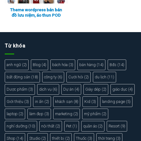
Theme wordpress bán bán
đồ lưu niệm, áo thun POD
Xem thực tế
Xem chi tiết
Từ khóa
anh ngữ
(2)
Blog
(4)
bách hóa
(3)
bán hàng
(14)
Bđs
(14)
bất động sản
(18)
công ty
(6)
Cưới hỏi
(2)
du lịch
(11)
Dược phẩm
(3)
dịch vụ
(6)
Dự án
(4)
Giày dép
(2)
giáo dục
(4)
Giới thiệu
(3)
in ấn
(2)
khách sạn
(8)
Kid
(3)
landing page
(5)
laptop
(2)
làm đẹp
(3)
marketing
(2)
mỹ phẩm
(2)
nghỉ dưỡng
(10)
nội thất
(2)
Pet
(1)
quần áo
(2)
Resort
(9)
Shop
(14)
Studio
(2)
thiết bị
(2)
Thuốc
(3)
thời trang
(3)