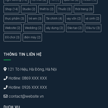
Shop
(14)
Studio
(2)
thiết bị
(2)
Thuốc
(3)
thời trang
(3)
thực phẩm
(3)
trẻ em
(3)
Tài chính
(4)
vay vốn
(2)
vệ sinh
(2)
Website
(2)
Wedding
(2)
xây dựng
(2)
Đào tạo
(2)
Đầu tư
(3)
Đồ chơi
(3)
điện máy
(2)
THÔNG TIN LIÊN HỆ
121 Tô Hiệu, Hà Đông, Hà Nội
Hotline: 0869 XXX XXX
Hotline: 0926 XXX XXX
contact@website.vn
DỊCH VỤ