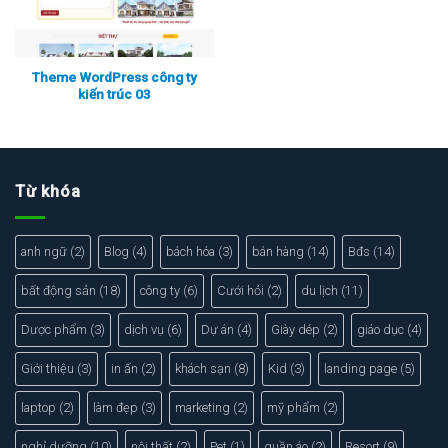
Theme WordPress công ty
kiến trúc 03
Xem thực tế
Xem chi tiết
Từ khóa
anh ngữ
(2)
Blog
(4)
bách hóa
(3)
bán hàng
(14)
Bđs
(14)
bất động sản
(18)
công ty
(6)
Cưới hỏi
(2)
du lịch
(11)
Dược phẩm
(3)
dịch vụ
(6)
Dự án
(4)
Giày dép
(2)
giáo dục
(4)
Giới thiệu
(3)
in ấn
(2)
khách sạn
(8)
Kid
(3)
landing page
(5)
laptop
(2)
làm đẹp
(3)
marketing
(2)
mỹ phẩm
(2)
nghỉ dưỡng
(10)
nội thất
(2)
Pet
(1)
quần áo
(2)
Resort
(9)