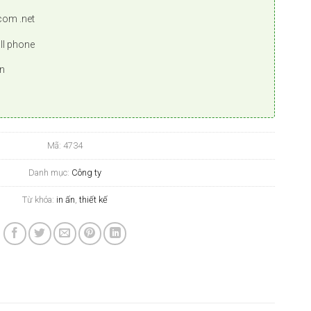
com .net
all phone
n
u
Mã:
4734
Danh mục:
Công ty
Từ khóa:
in ấn
,
thiết kế