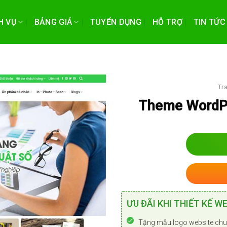
H VỤ
BẢNG GIÁ
TUYỂN DỤNG
HỖ TRỢ
TIN TỨC
Tr
Theme WordPre
ƯU ĐÃI KHI THIẾT KẾ WE
Tặng mẫu logo website chu