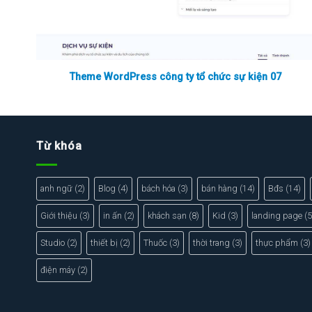
Theme WordPress công ty tổ chức sự kiện 07
Từ khóa
anh ngữ
(2)
Blog
(4)
bách hóa
(3)
bán hàng
(14)
Bđs
(14)
Giới thiệu
(3)
in ấn
(2)
khách sạn
(8)
Kid
(3)
landing page
(5
Studio
(2)
thiết bị
(2)
Thuốc
(3)
thời trang
(3)
thực phẩm
(3)
điện máy
(2)