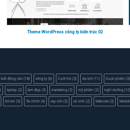
Theme WordPress công ty kiến trúc 02
bất động sản
(18)
công ty
(6)
Cưới hỏi
(2)
du lịch
(11)
Dược phẩm
(3)
)
laptop
(2)
làm đẹp
(3)
marketing
(2)
mỹ phẩm
(2)
nghỉ dưỡng
(10
trẻ em
(3)
Tài chính
(4)
vay vốn
(2)
vệ sinh
(2)
Website
(2)
Weddi