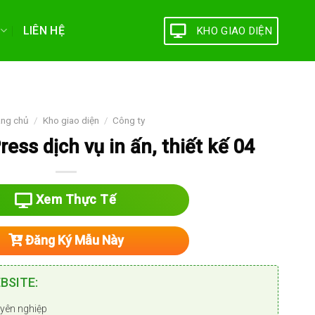
LIÊN HỆ
KHO GIAO DIỆN
ang chủ
/
Kho giao diện
/
Công ty
ss dịch vụ in ấn, thiết kế 04
Xem Thực Tế
Đăng Ký Mẫu Này
BSITE:
yên nghiệp