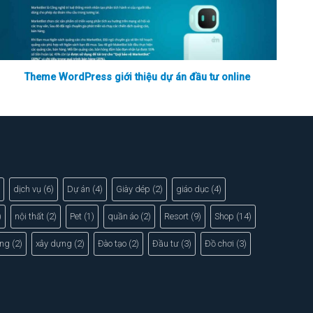
Theme WordPress giới thiệu dự án đầu tư online
dịch vụ
(6)
Dự án
(4)
Giày dép
(2)
giáo dục
(4)
)
nội thất
(2)
Pet
(1)
quần áo
(2)
Resort
(9)
Shop
(14)
ng
(2)
xây dựng
(2)
Đào tạo
(2)
Đầu tư
(3)
Đồ chơi
(3)