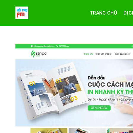
Skip
to
TRANG CHỦ
DỊC
content