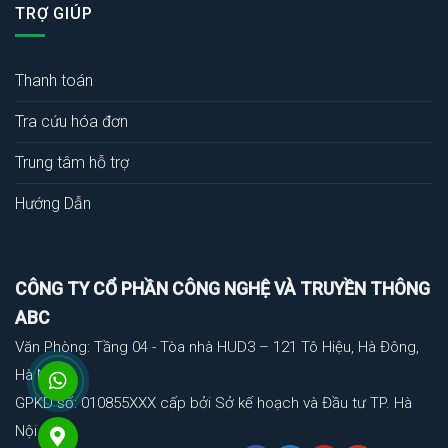
TRỢ GIÚP
Thanh toán
Tra cứu hóa đơn
Trung tâm hỗ trợ
Hướng Dẫn
CÔNG TY CỔ PHẦN CÔNG NGHỆ VÀ TRUYỀN THÔNG
ABC
Văn Phòng: Tầng 04 - Tòa nhà HUD3 – 121 Tô Hiệu, Hà Đông,
Hà Nội
GPKD số: 010855XXX cấp bởi Sở kế hoạch và Đầu tư TP. Hà
Nội