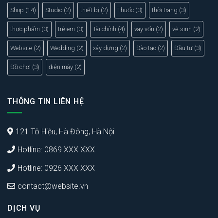
Shop
(14)
Studio
(2)
thiết bị
(2)
Thuốc
(3)
thời trang
(3)
thực phẩm
(3)
trẻ em
(3)
Tài chính
(4)
vay vốn
(2)
vệ sinh
(2)
Website
(2)
Wedding
(2)
xây dựng
(2)
Đào tạo
(2)
Đầu tư
(3)
Đồ chơi
(3)
điện máy
(2)
THÔNG TIN LIÊN HỆ
121 Tô Hiệu, Hà Đông, Hà Nội
Hotline: 0869 XXX XXX
Hotline: 0926 XXX XXX
contact@website.vn
DỊCH VỤ