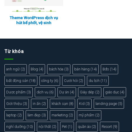
Theme WordPress dịch vụ
hút bể phốt, vệ sinh
Xem thực tế
Xem chi tiết
Từ khóa
anh ngữ
(2)
Blog
(4)
bách hóa
(3)
bán hàng
(14)
Bđs
(14)
bất động sản
(18)
công ty
(6)
Cưới hỏi
(2)
du lịch
(11)
Dược phẩm
(3)
dịch vụ
(6)
Dự án
(4)
Giày dép
(2)
giáo dục
(4)
Giới thiệu
(3)
in ấn
(2)
khách sạn
(8)
Kid
(3)
landing page
(5)
laptop
(2)
làm đẹp
(3)
marketing
(2)
mỹ phẩm
(2)
nghỉ dưỡng
(10)
nội thất
(2)
Pet
(1)
quần áo
(2)
Resort
(9)