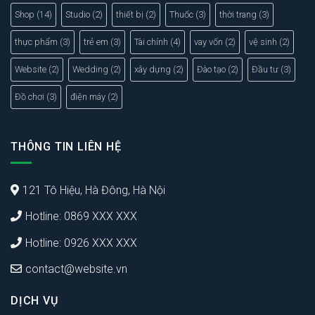
Shop
(14)
Studio
(2)
thiết bị
(2)
Thuốc
(3)
thời trang
(3)
thực phẩm
(3)
trẻ em
(3)
Tài chính
(4)
vay vốn
(2)
vệ sinh
(2)
Website
(2)
Wedding
(2)
xây dựng
(2)
Đào tạo
(2)
Đầu tư
(3)
Đồ chơi
(3)
điện máy
(2)
THÔNG TIN LIÊN HỆ
121 Tô Hiệu, Hà Đông, Hà Nội
Hotline: 0869 XXX XXX
Hotline: 0926 XXX XXX
contact@website.vn
DỊCH VỤ