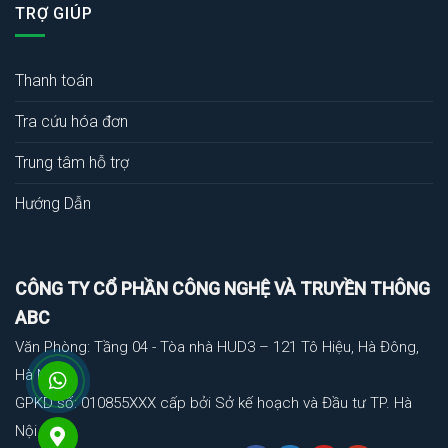
TRỢ GIÚP
Thanh toán
Tra cứu hóa đơn
Trung tâm hỗ trợ
Hướng Dẫn
CÔNG TY CỔ PHẦN CÔNG NGHỆ VÀ TRUYỀN THÔNG
ABC
Văn Phòng: Tầng 04 - Tòa nhà HUD3 – 121 Tô Hiệu, Hà Đông,
Hà Nội
GPKD số: 010855XXX cấp bởi Sở kế hoạch và Đầu tư TP. Hà
Nội