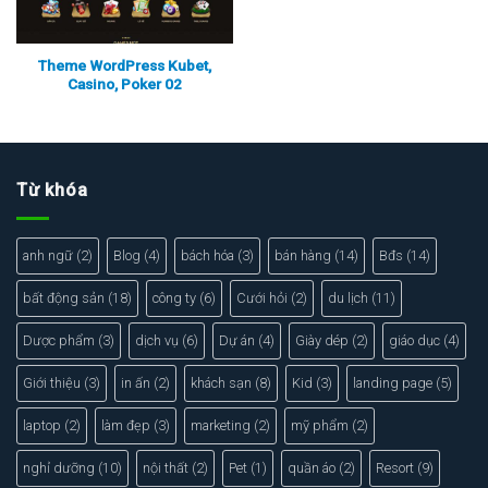
Theme WordPress Kubet,
Casino, Poker 02
Xem thực tế
Xem chi tiết
Từ khóa
anh ngữ
(2)
Blog
(4)
bách hóa
(3)
bán hàng
(14)
Bđs
(14)
bất động sản
(18)
công ty
(6)
Cưới hỏi
(2)
du lịch
(11)
Dược phẩm
(3)
dịch vụ
(6)
Dự án
(4)
Giày dép
(2)
giáo dục
(4)
Giới thiệu
(3)
in ấn
(2)
khách sạn
(8)
Kid
(3)
landing page
(5)
laptop
(2)
làm đẹp
(3)
marketing
(2)
mỹ phẩm
(2)
nghỉ dưỡng
(10)
nội thất
(2)
Pet
(1)
quần áo
(2)
Resort
(9)