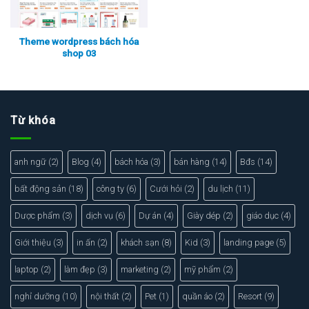
Theme wordpress bách hóa
shop 03
Xem thực tế
Xem chi tiết
Từ khóa
anh ngữ
(2)
Blog
(4)
bách hóa
(3)
bán hàng
(14)
Bđs
(14)
bất động sản
(18)
công ty
(6)
Cưới hỏi
(2)
du lịch
(11)
Dược phẩm
(3)
dịch vụ
(6)
Dự án
(4)
Giày dép
(2)
giáo dục
(4)
Giới thiệu
(3)
in ấn
(2)
khách sạn
(8)
Kid
(3)
landing page
(5)
laptop
(2)
làm đẹp
(3)
marketing
(2)
mỹ phẩm
(2)
nghỉ dưỡng
(10)
nội thất
(2)
Pet
(1)
quần áo
(2)
Resort
(9)