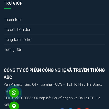
TRỢ GIÚP
Thanh toán
Tra cứu hóa đơn
Trung tâm hỗ trợ
Hướng Dẫn
CÔNG TY CỔ PHẦN CÔNG NGHỆ VÀ TRUYỀN THÔNG
ABC
Văn Phòng: Tầng 04 - Tòa nhà HUD3 – 121 Tô Hiệu, Hà Đông,
Hà Nội
GPKD số: 010855XXX cấp bởi Sở kế hoạch và Đầu tư TP. Hà
Nội