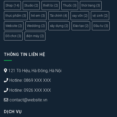
Shop
(14)
Studio
(2)
thiết bị
(2)
Thuốc
(3)
thời trang
(3)
thực phẩm
(3)
trẻ em
(3)
Tài chính
(4)
vay vốn
(2)
vệ sinh
(2)
Website
(2)
Wedding
(2)
xây dựng
(2)
Đào tạo
(2)
Đầu tư
(3)
Đồ chơi
(3)
điện máy
(2)
THÔNG TIN LIÊN HỆ
121 Tô Hiệu, Hà Đông, Hà Nội
Hotline: 0869 XXX XXX
Hotline: 0926 XXX XXX
contact@website.vn
DỊCH VỤ