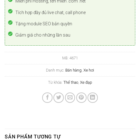
Miễn phí Hosting, tên miền .com .net
Tích hợp đầy đủ live chat, call phone
Tặng module SEO bản quyền
Giảm giá cho những lần sau
Mã:
4671
Danh mục:
Bán hàng
,
Xe hơi
Từ khóa:
Thể thao
,
Xe đạp
SẢN PHẨM TƯƠNG TỰ