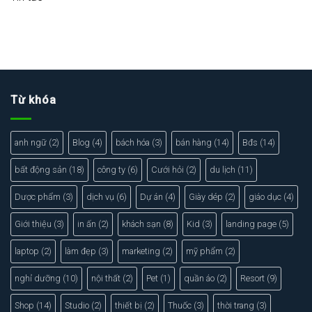
Từ khóa
anh ngữ
(2)
Blog
(4)
bách hóa
(3)
bán hàng
(14)
Bđs
(14)
bất động sản
(18)
công ty
(6)
Cưới hỏi
(2)
du lịch
(11)
Dược phẩm
(3)
dịch vụ
(6)
Dự án
(4)
Giày dép
(2)
giáo dục
(4)
Giới thiệu
(3)
in ấn
(2)
khách sạn
(8)
Kid
(3)
landing page
(5)
laptop
(2)
làm đẹp
(3)
marketing
(2)
mỹ phẩm
(2)
nghỉ dưỡng
(10)
nội thất
(2)
Pet
(1)
quần áo
(2)
Resort
(9)
Shop
(14)
Studio
(2)
thiết bị
(2)
Thuốc
(3)
thời trang
(3)