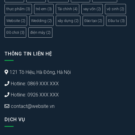
thực phẩm
(3)
trẻ em
(3)
Tài chính
(4)
vay vốn
(2)
vệ sinh
(2)
Website
(2)
Wedding
(2)
xây dựng
(2)
Đào tạo
(2)
Đầu tư
(3)
Đồ chơi
(3)
điện máy
(2)
THÔNG TIN LIÊN HỆ
121 Tô Hiệu, Hà Đông, Hà Nội
Hotline: 0869 XXX XXX
Hotline: 0926 XXX XXX
contact@website.vn
DỊCH VỤ