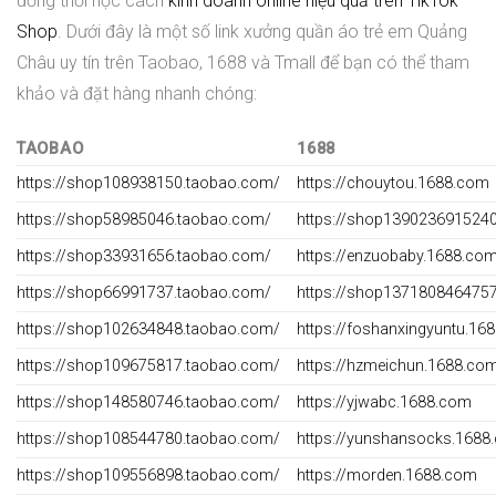
đồng thời học cách
kinh doanh online hiệu quả trên TikTok
Shop
. Dưới đây là một số link xưởng quần áo trẻ em Quảng
Châu uy tín trên Taobao, 1688 và Tmall để bạn có thể tham
khảo và đặt hàng nhanh chóng:
TAOBAO
1688
https://shop108938150.taobao.com/
https://chouytou.1688.com
https://shop58985046.taobao.com/
https://shop139023691524
https://shop33931656.taobao.com/
https://enzuobaby.1688.co
https://shop66991737.taobao.com/
https://shop137180846475
https://shop102634848.taobao.com/
https://foshanxingyuntu.16
https://shop109675817.taobao.com/
https://hzmeichun.1688.co
https://shop148580746.taobao.com/
https://yjwabc.1688.com
https://shop108544780.taobao.com/
https://yunshansocks.1688
https://shop109556898.taobao.com/
https://morden.1688.com