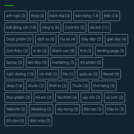
anh ngữ
(2)
Blog
(4)
bách hóa
(3)
bán hàng
(14)
Bđs
(14)
bất động sản
(18)
công ty
(6)
Cưới hỏi
(2)
du lịch
(11)
Dược phẩm
(3)
dịch vụ
(6)
Dự án
(4)
Giày dép
(2)
giáo dục
(4)
Giới thiệu
(3)
in ấn
(2)
khách sạn
(8)
Kid
(3)
landing page
(5)
laptop
(2)
làm đẹp
(3)
marketing
(2)
mỹ phẩm
(2)
nghỉ dưỡng
(10)
nội thất
(2)
Pet
(1)
quần áo
(2)
Resort
(9)
Shop
(14)
Studio
(2)
thiết bị
(2)
Thuốc
(3)
thời trang
(3)
thực phẩm
(3)
trẻ em
(3)
Tài chính
(4)
vay vốn
(2)
vệ sinh
(2)
Website
(2)
Wedding
(2)
xây dựng
(2)
Đào tạo
(2)
Đầu tư
(3)
Đồ chơi
(3)
điện máy
(2)