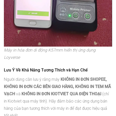
Máy in hóa đơn di động K57mm hiển thị ứng dụng
Loyverse
Lưu Ý Về Khả Năng Tương Thích và Hạn Chế
Người dùng cần lưu ý rằng máy
KHÔNG IN ĐƠN SHOPEE,
KHÔNG IN ĐƠN CÁC BÊN GIAO HÀNG, KHÔNG IN TEM MÃ
VẠCH
và
KHÔNG IN ĐƠN KIOTVIET QUA ĐIỆN THOẠI
(chỉ
in Kiotviet qua máy tính). Hãy đảm bảo các ứng dụng bán
hàng của bạn tương thích với máy in để đạt được hiệu quả
tốt nhất.