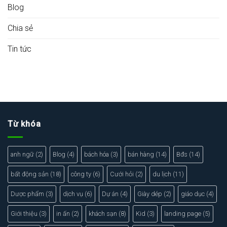
Blog
Chia sẻ
Tin tức
Từ khóa
anh ngữ
(2)
Blog
(4)
bách hóa
(3)
bán hàng
(14)
Bđs
(14)
bất động sản
(18)
công ty
(6)
Cưới hỏi
(2)
du lịch
(11)
Dược phẩm
(3)
dịch vụ
(6)
Dự án
(4)
Giày dép
(2)
giáo dục
(4)
Giới thiệu
(3)
in ấn
(2)
khách sạn
(8)
Kid
(3)
landing page
(5)