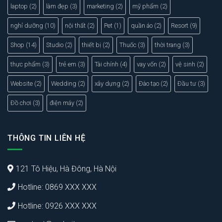
laptop
(2)
làm đẹp
(3)
marketing
(2)
mỹ phẩm
(2)
nghỉ dưỡng
(10)
nội thất
(2)
Pet
(1)
quần áo
(2)
Resort
(9)
Shop
(14)
Studio
(2)
thiết bị
(2)
Thuốc
(3)
thời trang
(3)
thực phẩm
(3)
trẻ em
(3)
Tài chính
(4)
vay vốn
(2)
vệ sinh
(2)
Website
(2)
Wedding
(2)
xây dựng
(2)
Đào tạo
(2)
Đầu tư
(3)
Đồ chơi
(3)
điện máy
(2)
THÔNG TIN LIÊN HỆ
121 Tô Hiệu, Hà Đông, Hà Nội
Hotline: 0869 XXX XXX
Hotline: 0926 XXX XXX