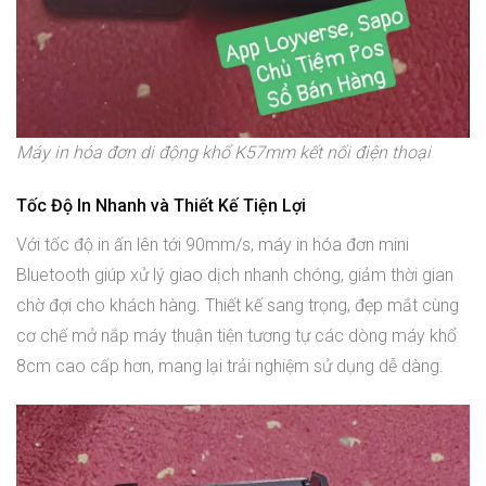
Máy in hóa đơn di động khổ K57mm kết nối điện thoại
Tốc Độ In Nhanh và Thiết Kế Tiện Lợi
Với tốc độ in ấn lên tới 90mm/s, máy in hóa đơn mini
Bluetooth giúp xử lý giao dịch nhanh chóng, giảm thời gian
chờ đợi cho khách hàng. Thiết kế sang trọng, đẹp mắt cùng
cơ chế mở nắp máy thuận tiện tương tự các dòng máy khổ
8cm cao cấp hơn, mang lại trải nghiệm sử dụng dễ dàng.