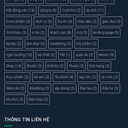
bất động sản
(18)
công ty
(6)
Cưới hỏi
(2)
du lịch
(11)
Dược phẩm
(3)
dịch vụ
(6)
Dự án
(4)
Giày dép
(2)
giáo dục
(4)
Giới thiệu
(3)
in ấn
(2)
khách sạn
(8)
Kid
(3)
landing page
(5)
laptop
(2)
làm đẹp
(3)
marketing
(2)
mỹ phẩm
(2)
nghỉ dưỡng
(10)
nội thất
(2)
Pet
(1)
quần áo
(2)
Resort
(9)
Shop
(14)
Studio
(2)
thiết bị
(2)
Thuốc
(3)
thời trang
(3)
thực phẩm
(3)
trẻ em
(3)
Tài chính
(4)
vay vốn
(2)
vệ sinh
(2)
Website
(2)
Wedding
(2)
xây dựng
(2)
Đào tạo
(2)
Đầu tư
(3)
Đồ chơi
(3)
điện máy
(2)
THÔNG TIN LIÊN HỆ