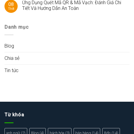
Ứng Dụng Quét Mã QR & Mã Vạch: Đánh Giá Chi
08
Tiết Và Hướng Dẫn An Toàn
Th8
Danh mục
Blog
Chia sẻ
Tin tức
Từ khóa
anh ngữ
(2)
Blog
(4)
bách hóa
(3)
bán hàng
(14)
Bđs
(14)