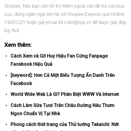
Shopee. Nếu bạn cần hỗ trợ thêm ngoài vấn đề tra cứu bưu
cục, đừng ngần ngại liên hệ với Shopee Express qua Hotline
19001221 hoặc gửi email tới
cskh@spx.vn
để được giải đáp
kịp thời.
Xem thêm:
Cách Xem và Gỡ Huy Hiệu Fan Cứng Fanpage
Facebook Hiệu Quả
[keyword]: Hơn Cả Một Biểu Tượng Ẩn Danh Trên
Facebook
World Wide Web Là Gì? Phân Biệt WWW Và Internet
Cách Làm Sữa Tươi Trân Châu Đường Nâu Thơm
Ngon Chuẩn Vị Tại Nhà
Phong cách thời trang của Thủ tướng Takaichi: Nét