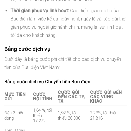
Thời gian phục vụ linh hoạt:
Các điểm giao dịch của
Bưu điện làm việc kể cả ngày nghỉ, ngày lễ và kéo dài thời
gian phục vụ ngoài giờ hành chính, mang lại sự linh hoạt
tối đa cho khách hàng.
Bảng cước dịch vụ
Dưới đây là bảng cước phí chi tiết cho các dịch vụ chuyển
tiền của Bưu điện Việt Nam:
Bảng cước dịch vụ Chuyển tiền Bưu điện
CƯỚC GỬI
CƯỚC GỬI ĐẾN
MỨC TIỀN
CƯỚC
ĐẾN CÁC TP,
CÁC VÙNG
GỬI
NỘI TỈNH
TX
KHÁC
1,64 %, tối
Đến 3 triệu
1,92 %, tối
2,23%, tối thiểu
thiểu
đồng
thiểu 20.000
21.818
17.272
Trên 3 triệu