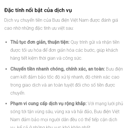
Đặc tính nổi bật của dịch vụ
Dịch vụ chuyển tiền của Bưu điện Việt Nam được đánh giá
cao nhờ những đặc tính ưu việt sau:
Thủ tục đơn giản, thuận tiện:
Quy trình gửi và nhận tiền
được tối ưu hóa để đơn giản hóa các bước, giúp khách
hàng tiết kiệm thời gian và công sức.
Chuyển tiền nhanh chóng, chính xác, an toàn:
Bưu điện
cam kết đảm bảo tốc độ xử lý nhanh, độ chính xác cao
trong giao dịch và an toàn tuyệt đối cho số tiền được
chuyển.
Phạm vi cung cấp dịch vụ rộng khắp:
Với mạng lưới phủ
sóng tới tận vùng sâu, vùng xa và hải đảo, Bưu điện Việt
Nam đảm bảo mọi người dân đều có thể tiếp cận dịch
vụ, kể cả ở những khu vực khó khăn nhất.