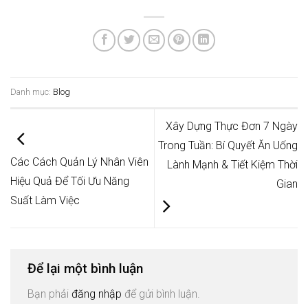
Danh mục:
Blog
Xây Dựng Thực Đơn 7 Ngày
Trong Tuần: Bí Quyết Ăn Uống
Các Cách Quản Lý Nhân Viên
Lành Mạnh & Tiết Kiệm Thời
Hiệu Quả Để Tối Ưu Năng
Gian
Suất Làm Việc
Để lại một bình luận
Bạn phải
đăng nhập
để gửi bình luận.