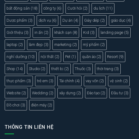
bất động sản
(18)
công ty
(6)
Cưới hỏi
(2)
du lịch
(11)
Dược phẩm
(3)
dịch vụ
(6)
Dự án
(4)
Giày dép
(2)
giáo dục
(4)
Giới thiệu
(3)
in ấn
(2)
khách sạn
(8)
Kid
(3)
landing page
(5)
laptop
(2)
làm đẹp
(3)
marketing
(2)
mỹ phẩm
(2)
nghỉ dưỡng
(10)
nội thất
(2)
Pet
(1)
quần áo
(2)
Resort
(9)
Shop
(14)
Studio
(2)
thiết bị
(2)
Thuốc
(3)
thời trang
(3)
thực phẩm
(3)
trẻ em
(3)
Tài chính
(4)
vay vốn
(2)
vệ sinh
(2)
Website
(2)
Wedding
(2)
xây dựng
(2)
Đào tạo
(2)
Đầu tư
(3)
Đồ chơi
(3)
điện máy
(2)
THÔNG TIN LIÊN HỆ