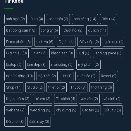
Từ khóa
anh ngữ
(2)
Blog
(4)
bách hóa
(3)
bán hàng
(14)
Bđs
(14)
bất động sản
(18)
công ty
(6)
Cưới hỏi
(2)
du lịch
(11)
Dược phẩm
(3)
dịch vụ
(6)
Dự án
(4)
Giày dép
(2)
giáo dục
(4)
Giới thiệu
(3)
in ấn
(2)
khách sạn
(8)
Kid
(3)
landing page
(5)
laptop
(2)
làm đẹp
(3)
marketing
(2)
mỹ phẩm
(2)
nghỉ dưỡng
(10)
nội thất
(2)
Pet
(1)
quần áo
(2)
Resort
(9)
Shop
(14)
Studio
(2)
thiết bị
(2)
Thuốc
(3)
thời trang
(3)
thực phẩm
(3)
trẻ em
(3)
Tài chính
(4)
vay vốn
(2)
vệ sinh
(2)
Website
(2)
Wedding
(2)
xây dựng
(2)
Đào tạo
(2)
Đầu tư
(3)
Đồ chơi
(3)
điện máy
(2)