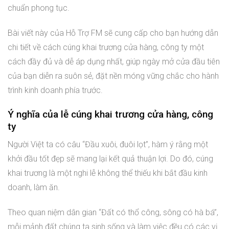
chuẩn phong tục.
Bài viết này của Hỗ Trợ FM sẽ cung cấp cho bạn hướng dẫn
chi tiết về cách cúng khai trương cửa hàng, công ty một
cách đầy đủ và dễ áp dụng nhất, giúp ngày mở cửa đầu tiên
của bạn diễn ra suôn sẻ, đặt nền móng vững chắc cho hành
trình kinh doanh phía trước.
Ý nghĩa của lễ cúng khai trương cửa hàng, công
ty
Người Việt ta có câu “Đầu xuôi, đuôi lọt”, hàm ý rằng một
khởi đầu tốt đẹp sẽ mang lại kết quả thuận lợi. Do đó, cúng
khai trương là một nghi lễ không thể thiếu khi bắt đầu kinh
doanh, làm ăn.
Theo quan niệm dân gian “Đất có thổ công, sông có hà bá”,
mỗi mảnh đất chúng ta sinh sống và làm việc đều có các vị