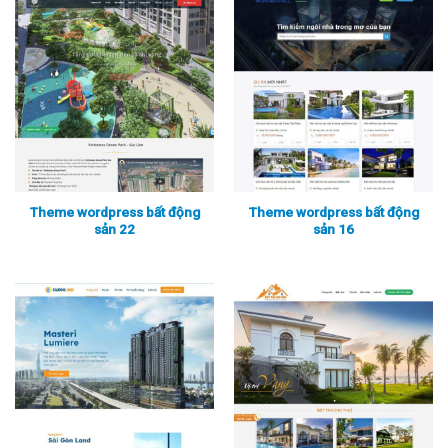
Theme wordpress bất động
Theme wordpress bất động
sản 22
sản 16
Xem thực tế
Xem chi tiết
Xem thực tế
Xem chi tiết