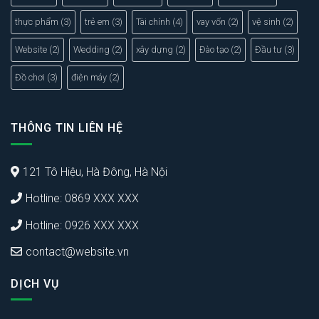
thực phẩm
(3)
trẻ em
(3)
Tài chính
(4)
vay vốn
(2)
vệ sinh
(2)
Website
(2)
Wedding
(2)
xây dựng
(2)
Đào tạo
(2)
Đầu tư
(3)
Đồ chơi
(3)
điện máy
(2)
THÔNG TIN LIÊN HỆ
121 Tô Hiệu, Hà Đông, Hà Nội
Hotline: 0869 XXX XXX
Hotline: 0926 XXX XXX
contact@website.vn
DỊCH VỤ