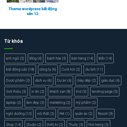
Theme wordpress bất động
sản 12
Xem thực tế
Xem chi tiết
Từ khóa
anh ngữ
(2)
Blog
(4)
bách hóa
(3)
bán hàng
(14)
Bđs
(14)
bất động sản
(18)
công ty
(6)
Cưới hỏi
(2)
du lịch
(11)
Dược phẩm
(3)
dịch vụ
(6)
Dự án
(4)
Giày dép
(2)
giáo dục
(4)
Giới thiệu
(3)
in ấn
(2)
khách sạn
(8)
Kid
(3)
landing page
(5)
laptop
(2)
làm đẹp
(3)
marketing
(2)
mỹ phẩm
(2)
nghỉ dưỡng
(10)
nội thất
(2)
Pet
(1)
quần áo
(2)
Resort
(9)
Shop
(14)
Studio
(2)
thiết bị
(2)
Thuốc
(3)
thời trang
(3)