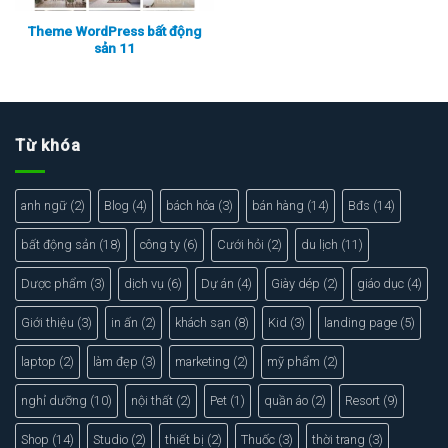
Theme WordPress bất động
sản 11
Xem thực tế
Xem chi tiết
Từ khóa
anh ngữ
(2)
Blog
(4)
bách hóa
(3)
bán hàng
(14)
Bđs
(14)
bất động sản
(18)
công ty
(6)
Cưới hỏi
(2)
du lịch
(11)
Dược phẩm
(3)
dịch vụ
(6)
Dự án
(4)
Giày dép
(2)
giáo dục
(4)
Giới thiệu
(3)
in ấn
(2)
khách sạn
(8)
Kid
(3)
landing page
(5)
laptop
(2)
làm đẹp
(3)
marketing
(2)
mỹ phẩm
(2)
nghỉ dưỡng
(10)
nội thất
(2)
Pet
(1)
quần áo
(2)
Resort
(9)
Shop
(14)
Studio
(2)
thiết bị
(2)
Thuốc
(3)
thời trang
(3)