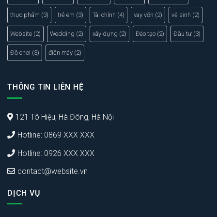
thực phẩm
(3)
trẻ em
(3)
Tài chính
(4)
vay vốn
(2)
vệ sinh
(2)
Website
(2)
Wedding
(2)
xây dựng
(2)
Đào tạo
(2)
Đầu tư
(3)
Đồ chơi
(3)
điện máy
(2)
THÔNG TIN LIÊN HỆ
121 Tô Hiệu, Hà Đông, Hà Nội
Hotline: 0869 XXX XXX
Hotline: 0926 XXX XXX
contact@website.vn
DỊCH VỤ