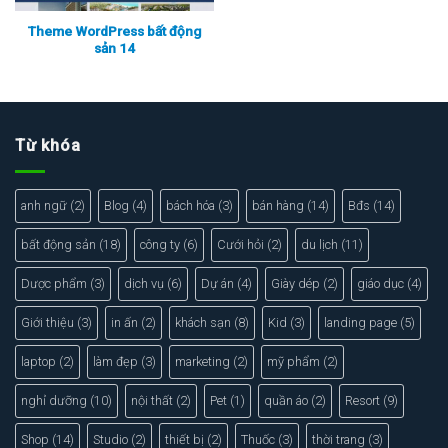
Theme WordPress bất động
sản 14
Xem thực tế
Xem chi tiết
Từ khóa
anh ngữ
(2)
Blog
(4)
bách hóa
(3)
bán hàng
(14)
Bđs
(14)
bất động sản
(18)
công ty
(6)
Cưới hỏi
(2)
du lịch
(11)
Dược phẩm
(3)
dịch vụ
(6)
Dự án
(4)
Giày dép
(2)
giáo dục
(4)
Giới thiệu
(3)
in ấn
(2)
khách sạn
(8)
Kid
(3)
landing page
(5)
laptop
(2)
làm đẹp
(3)
marketing
(2)
mỹ phẩm
(2)
nghỉ dưỡng
(10)
nội thất
(2)
Pet
(1)
quần áo
(2)
Resort
(9)
Shop
(14)
Studio
(2)
thiết bị
(2)
Thuốc
(3)
thời trang
(3)