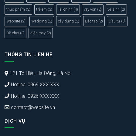
thực phẩm
(3)
trẻ em
(3)
Tài chính
(4)
vay vốn
(2)
vệ sinh
(2)
Website
(2)
Wedding
(2)
xây dựng
(2)
Đào tạo
(2)
Đầu tư
(3)
Đồ chơi
(3)
điện máy
(2)
THÔNG TIN LIÊN HỆ
121 Tô Hiệu, Hà Đông, Hà Nội
Hotline: 0869 XXX XXX
Hotline: 0926 XXX XXX
contact@website.vn
DỊCH VỤ