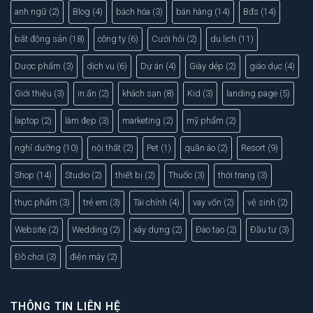
anh ngữ
(2)
Blog
(4)
bách hóa
(3)
bán hàng
(14)
Bđs
(14)
bất động sản
(18)
công ty
(6)
Cưới hỏi
(2)
du lịch
(11)
Dược phẩm
(3)
dịch vụ
(6)
Dự án
(4)
Giày dép
(2)
giáo dục
(4)
Giới thiệu
(3)
in ấn
(2)
khách sạn
(8)
Kid
(3)
landing page
(5)
laptop
(2)
làm đẹp
(3)
marketing
(2)
mỹ phẩm
(2)
nghỉ dưỡng
(10)
nội thất
(2)
Pet
(1)
quần áo
(2)
Resort
(9)
Shop
(14)
Studio
(2)
thiết bị
(2)
Thuốc
(3)
thời trang
(3)
thực phẩm
(3)
trẻ em
(3)
Tài chính
(4)
vay vốn
(2)
vệ sinh
(2)
Website
(2)
Wedding
(2)
xây dựng
(2)
Đào tạo
(2)
Đầu tư
(3)
Đồ chơi
(3)
điện máy
(2)
THÔNG TIN LIÊN HỆ