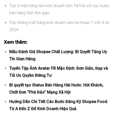
Top 9 mặt hàng nên kinh doanh trên TikTok với các bước
bán hàng thật đơn giản
Top những mặt hàng kinh doanh siêu lợi nhuận 1 vốn 4 lời
2024
Xem thêm:
Mẫu Đánh Giá Shopee Chất Lượng: Bí Quyết Tăng Uy
Tín Gian Hàng
Tuyển Tập Ảnh Avatar FB Mặc Định: Đơn Giản, Đẹp và
Tối Ưu Quyền Riêng Tư
Bí quyết tạo Status Bán Hàng Hài Hước: Hút Khách,
Chốt Đơn “Phá Đảo” Mạng Xã Hội
Hướng Dẫn Chi Tiết Các Bước Đăng Ký Shopee Food:
Từ A Đến Z Để Kinh Doanh Hiệu Quả