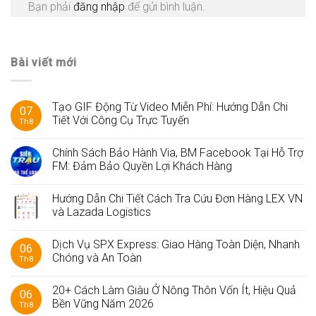
Bạn phải
đăng nhập
để gửi bình luận.
Bài viết mới
Tạo GIF Động Từ Video Miễn Phí: Hướng Dẫn Chi
07
Tiết Với Công Cụ Trực Tuyến
Th8
Chính Sách Bảo Hành Via, BM Facebook Tại Hỗ Trợ
FM: Đảm Bảo Quyền Lợi Khách Hàng
Hướng Dẫn Chi Tiết Cách Tra Cứu Đơn Hàng LEX VN
và Lazada Logistics
Dịch Vụ SPX Express: Giao Hàng Toàn Diện, Nhanh
06
Chóng và An Toàn
Th8
20+ Cách Làm Giàu Ở Nông Thôn Vốn Ít, Hiệu Quả
06
Bền Vững Năm 2026
Th8