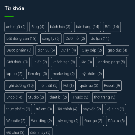
Từ khóa
anh ngữ
(2)
Blog
(4)
bách hóa
(3)
bán hàng
(14)
Bđs
(14)
bất động sản
(18)
công ty
(6)
Cưới hỏi
(2)
du lịch
(11)
Dược phẩm
(3)
dịch vụ
(6)
Dự án
(4)
Giày dép
(2)
giáo dục
(4)
Giới thiệu
(3)
in ấn
(2)
khách sạn
(8)
Kid
(3)
landing page
(5)
laptop
(2)
làm đẹp
(3)
marketing
(2)
mỹ phẩm
(2)
nghỉ dưỡng
(10)
nội thất
(2)
Pet
(1)
quần áo
(2)
Resort
(9)
Shop
(14)
Studio
(2)
thiết bị
(2)
Thuốc
(3)
thời trang
(3)
thực phẩm
(3)
trẻ em
(3)
Tài chính
(4)
vay vốn
(2)
vệ sinh
(2)
Website
(2)
Wedding
(2)
xây dựng
(2)
Đào tạo
(2)
Đầu tư
(3)
Đồ chơi
(3)
điện máy
(2)