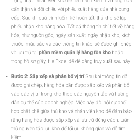
trọng nhất. Nhân viên kho sẽ tiến hành kiểm tra hàng hóa
cẩn thận và đối chiếu với phiếu xuất hàng của nhà cung
cấp. Sau khi quá trình kiểm kê hoàn tất, thủ kho sẽ lập
phiếu nhập kho hàng hóa. Tất cả thông tin chi tiết về hàng
hóa, như nguồn gốc, ngày sản xuất, ngày nhập kho, kích
thước, màu sắc và các thông tin khác, sẽ được ghi chép
và lưu trữ tại
phần mềm quản lý hàng tồn kho
hoặc
trong hồ sơ giấy, file Excel để dễ dàng truy xuất sau này.
Bước 2: Sắp xếp và phân bổ vị trí
Sau khi thông tin đã
được ghi chép, hàng hóa cần được sắp xếp và phân bổ
vào các vị trí trong kho theo các nguyên tắc và hướng
dẫn cụ thể của doanh nghiệp. Việc này đòi hỏi sự phối
hợp chặt chẽ giữa thủ kho và nhân viên kho để đảm bảo
rằng hàng hóa được sắp xếp và lưu trữ đúng cách, tuân
thủ nguyên tắc lưu kho để tối ưu không gian và dễ tìm
kiếm.