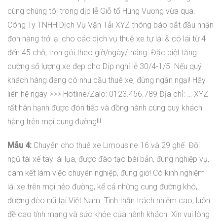
cùng chúng tôi trong dịp lễ Giỗ tổ Hùng Vương vừa qua.
Công Ty TNHH Dịch Vụ Vận Tải XYZ thông báo bắt đầu nhận
đơn hàng trở lại cho các dịch vụ thuê xe tự lái & có lái từ 4
đến 45 chỗ, trọn gói theo giờ/ngày/tháng. Đặc biệt tăng
cường số lượng xe đẹp cho Dịp nghỉ lễ 30/4-1/5. Nếu quý
khách hàng đang có nhu cầu thuê xe, đừng ngần ngại! Hãy
liên hệ ngay >>> Hotline/Zalo: 0123.456.789 Địa chỉ: … XYZ
rất hân hạnh được đón tiếp và đồng hành cùng quý khách
hàng trên mọi cung đường!!!
Mẫu 4:
Chuyên cho thuê xe Limousine 16 và 29 ghế. Đội
ngũ tài xế tay lái lụa, được đào tạo bài bản, đúng nghiệp vụ,
cam kết làm việc chuyên nghiệp, đúng giờ! Có kinh nghiệm
lái xe trên mọi nẻo đường, kể cả những cung đường khó,
đường đèo núi tại Việt Nam. Tinh thần trách nhiệm cao, luôn
đề cao tính mạng và sức khỏe của hành khách. Xin vui lòng