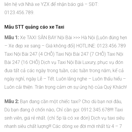
liên hệ với Nhà xe YZX để nhận báo giá – SĐT:
0123.456.789.
Mẫu STT quảng cáo xe Taxi
Mẫu 1:
Xe TAXI SÂN BAY Nội Bài >>> Hà Nội (Luôn đúng hẹn
– Xe đẹp xe sang – Giá không đổi) HOTLINE: 0123.456.789
Taxi Nội Bài 247 (4 CHỖ) Taxi Nội Bài 247 (7 CHỖ) Taxi Nội
Bài 247 (16 CHỖ) Dịch vụ Taxi Nội Bài Luxury, phục vụ đón
đưa tất cả các ngày trong tuần, các tuần trong năm, kể cả
ngày nghỉ, ngày Lễ – Tết. Luôn lắng nghe – Luôn thấu hiểu –
Luôn cải thiện. Trân trọng cảm ơn sự ủng hộ của Quý Khách!
Mẫu 2:
Bạn đang cần một chiếc taxi? Cho dù bạn nơi đâu,
Dù bạn đang ở chốn nào, Chỉ cần gọi: 0912.345.678!!!! Taxi
sinh viên, giá rẻ nhất. (chỉ 5p là có xe đón) Dịch vụ taxi siêu
nhanh siêu chất lượng!!! Các dòng xe đời mới nhất từ 4 – 7