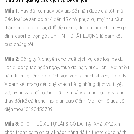
Mẫu STT quảng cáo dịch vụ xe du lịch
Mẫu 1:
Hãy đặt xe ngay bây giờ để nhận được giá tốt nhất!
Các loại xe sẵn có từ 4 đến 45 chỗ, phục vụ mọi nhu cầu:
thăm quan dã ngoại, đi lễ đền chùa, du lịch theo nhóm – gia
đình, cưới hỏi trọn gói. UY TÍN – CHẤT LƯỢNG là cam kết
của chúng tôi!
Mẫu 2:
Công ty X chuyên cho thuê dịch vụ các loại xe du
lịch đi công tác ngắn ngày, thuê dài hạn, đi du lịch… Với nhiều
năm kinh nghiệm trong lĩnh vực vận tải hành khách, Công ty
X cam kết mang đến quý khách hàng những dịch vụ tuyệt
vời, uy tín và chất lượng nhất. Giá cả vô cùng hợp lý, không
thay đổi kể cả trong thời gian cao điểm. Mọi liên hệ qua số
điện thoại 0123456789.
Mẫu 3:
CHO THUÊ XE TỰ LÁI & CÓ LÁI TẠI XYZ! XYZ xin
chân thành cảm ơn quý khách hàng đã tin tưởng đồng hành