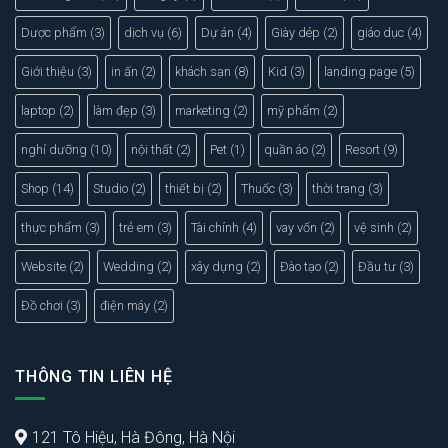
Dược phẩm
(3)
dịch vụ
(6)
Dự án
(4)
Giày dép
(2)
giáo dục
(4)
Giới thiệu
(3)
in ấn
(2)
khách sạn
(8)
Kid
(3)
landing page
(5)
laptop
(2)
làm đẹp
(3)
marketing
(2)
mỹ phẩm
(2)
nghỉ dưỡng
(10)
nội thất
(2)
Pet
(1)
quần áo
(2)
Resort
(9)
Shop
(14)
Studio
(2)
thiết bị
(2)
Thuốc
(3)
thời trang
(3)
thực phẩm
(3)
trẻ em
(3)
Tài chính
(4)
vay vốn
(2)
vệ sinh
(2)
Website
(2)
Wedding
(2)
xây dựng
(2)
Đào tạo
(2)
Đầu tư
(3)
Đồ chơi
(3)
điện máy
(2)
THÔNG TIN LIÊN HỆ
121 Tô Hiệu, Hà Đông, Hà Nội