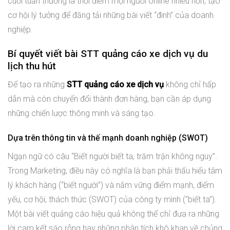
cuối tuần thường là thời điểm mọi người online nhiều hơn, tạo
cơ hội lý tưởng để đăng tải những bài viết “đinh” của doanh
nghiệp.
Bí quyết viết bài STT quảng cáo xe dịch vụ du
lịch thu hút
Để tạo ra những
STT quảng cáo xe dịch vụ
không chỉ hấp
dẫn mà còn chuyển đổi thành đơn hàng, bạn cần áp dụng
những chiến lược thông minh và sáng tạo.
Dựa trên thông tin và thế mạnh doanh nghiệp (SWOT)
Ngạn ngữ có câu “Biết người biết ta, trăm trận không nguy”.
Trong Marketing, điều này có nghĩa là bạn phải thấu hiểu tâm
lý khách hàng (“biết người”) và nắm vững điểm mạnh, điểm
yếu, cơ hội, thách thức (SWOT) của công ty mình (“biết ta”).
Một bài viết quảng cáo hiệu quả không thể chỉ đưa ra những
lời cam kết sáo rỗng hay những phân tích khô khan về chủng