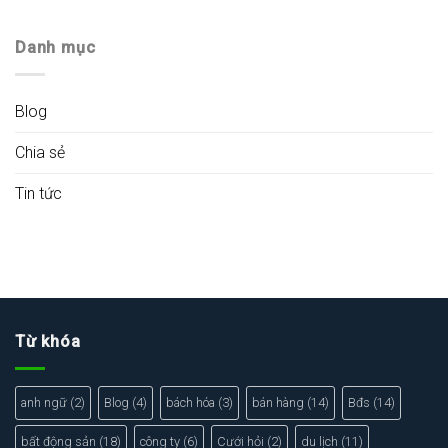
Danh mục
Blog
Chia sẻ
Tin tức
Từ khóa
anh ngữ
(2)
Blog
(4)
bách hóa
(3)
bán hàng
(14)
Bđs
(14)
bất động sản
(18)
công ty
(6)
Cưới hỏi
(2)
du lịch
(11)