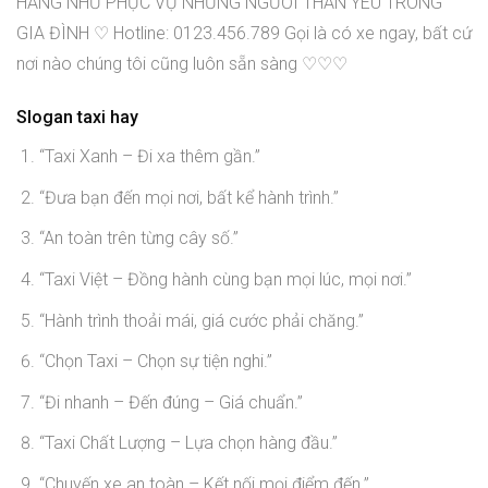
HÀNG NHƯ PHỤC VỤ NHỮNG NGƯỜI THÂN YÊU TRONG
GIA ĐÌNH ♡ Hotline: 0123.456.789 Gọi là có xe ngay, bất cứ
nơi nào chúng tôi cũng luôn sẵn sàng ♡♡♡
Slogan taxi hay
“Taxi Xanh – Đi xa thêm gần.”
“Đưa bạn đến mọi nơi, bất kể hành trình.”
“An toàn trên từng cây số.”
“Taxi Việt – Đồng hành cùng bạn mọi lúc, mọi nơi.”
“Hành trình thoải mái, giá cước phải chăng.”
“Chọn Taxi – Chọn sự tiện nghi.”
“Đi nhanh – Đến đúng – Giá chuẩn.”
“Taxi Chất Lượng – Lựa chọn hàng đầu.”
“Chuyến xe an toàn – Kết nối mọi điểm đến.”