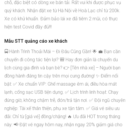
chỗ, đặc biệt có dòng xe bán tải. Rất vui khi được phục vụ
quý khách. Nhận đặt xe từ Hà Nội về Hoà Lạc chỉ từ 200k.
Xe có khử khuẩn. Đảm bảo lái xe đã tiêm 2 mũi, có thực
hiện test Covid đầy đủ!!!
Mẫu STT quảng cáo xe khách
🚍 Hành Trình Thoải Mái – Đi Đâu Cũng Gần! 🌟 💼 Bạn cần
chuyến đi công tác tiện lợi? 🎒 Hay đơn giản là chuyến du
lịch cùng gia đình và bạn bè? 👉 [Tên nhà xe] – Người bạn
đồng hành đáng tin cậy trên mọi cung đường! ✨ Điểm nổi
bật: ✅ Xe chuẩn VIP: Ghế massage êm ái, điều hòa mát
lạnh, cổng sạc USB tiện dụng. ✅ Lịch trình linh hoạt: Chạy
đúng giờ, không chậm trễ, đón/trả tận nơi. ✅ Đội ngũ chuyên
nghiệp: Tài xế thân thiện, phụ xe tận tâm. ✅ Giá vé siêu ưu
đãi: Chỉ từ [giá vé] đồng/chặng! 🔥 Ưu đãi HOT trong tháng
này: 📢 Đặt vé ngay hôm nay, nhận ngay 20% giảm giá cho