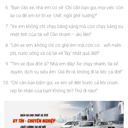
“Bạn cần xe, nhà em có xế. Chỉ cần bạn gọi, mọi việc còn
lại cứ để em lo! Đi xe ‘chill’, ngồi ghế ‘sướng’!”
“Xe em không chỉ chạy bằng xăng mà còn chạy bằng sự
nhiệt tình của tài xế! Cần nhanh – alo liền!”
“Lên xe em, không chỉ có ghế êm mà còn có… wifi miễn
phí, nước uống và cả tài xế ‘lầy’ nhất quả đất!”
“Tìm xe đưa đón à? Nhà em đây! Xe chạy nhanh, tài xế
duyên, dịch vụ siêu êm. Giá thì rẻ, không đi là tiếc cả đời!”
“Chỉ cần bạn bấm gọi, xe em sẽ đến trước cả khi crush
rep tin nhắn của bạn! Không tin? Thử đi nào!”