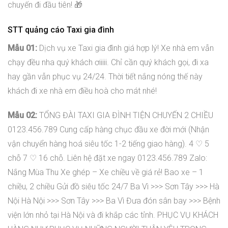
chuyến đi đầu tiên! 🎁
STT quảng cáo Taxi gia đình
Mẫu 01:
Dịch vụ xe Taxi gia đình giá hợp lý! Xe nhà em vẫn
chạy đều nha quý khách ơiiiii. Chỉ cần quý khách gọi, đi xa
hay gần vẫn phục vụ 24/24. Thời tiết nắng nóng thế này
khách đi xe nhà em điều hoà cho mát nhé!
Mẫu 02:
TỔNG ĐÀI TAXI GIA ĐÌNH TIỆN CHUYẾN 2 CHIỀU
0123.456.789 Cung cấp hàng chục đầu xe đời mới (Nhận
vận chuyển hàng hoá siêu tốc 1-2 tiếng giao hàng). 4 ♡ 5
chỗ 7 ♡ 16 chỗ. Liên hệ đặt xe ngay 0123.456.789 Zalo:
Nắng Mùa Thu Xe ghép – Xe chiều về giá rẻ! Bao xe – 1
chiều, 2 chiều Gửi đồ siêu tốc 24/7 Ba Vì >>> Sơn Tây >>> Hà
Nội Hà Nội >>> Sơn Tây >>> Ba Vì Đưa đón sân bay >>> Bệnh
viện lớn nhỏ tại Hà Nội và đi khắp các tỉnh. PHỤC VỤ KHÁCH