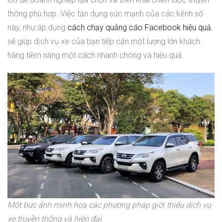
thông phù hợp. Việc tận dụng sức mạnh của các kênh số
này, như áp dụng
cách chạy quảng cáo Facebook hiệu quả
,
sẽ giúp dịch vụ xe của bạn tiếp cận một lượng lớn khách
hàng tiềm năng một cách nhanh chóng và hiệu quả.
Một bức ảnh minh họa các phương pháp giới thiệu dịch vụ
xe truyền thống và hiện đại.