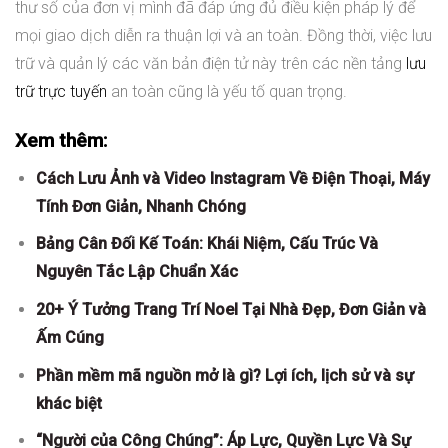
thư số của đơn vị mình đã đáp ứng đủ điều kiện pháp lý để
mọi giao dịch diễn ra thuận lợi và an toàn. Đồng thời, việc lưu
trữ và quản lý các văn bản điện tử này trên các nền tảng
lưu
trữ trực tuyến
an toàn cũng là yếu tố quan trọng.
Xem thêm:
Cách Lưu Ảnh và Video Instagram Về Điện Thoại, Máy
Tính Đơn Giản, Nhanh Chóng
Bảng Cân Đối Kế Toán: Khái Niệm, Cấu Trúc Và
Nguyên Tắc Lập Chuẩn Xác
20+ Ý Tưởng Trang Trí Noel Tại Nhà Đẹp, Đơn Giản và
Ấm Cúng
Phần mềm mã nguồn mở là gì? Lợi ích, lịch sử và sự
khác biệt
“Người của Công Chúng”: Áp Lực, Quyền Lực Và Sự