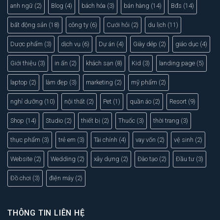
anh ngữ
(2)
Blog
(4)
bách hóa
(3)
bán hàng
(14)
Bđs
(14)
bất động sản
(18)
công ty
(6)
Cưới hỏi
(2)
du lịch
(11)
Dược phẩm
(3)
dịch vụ
(6)
Dự án
(4)
Giày dép
(2)
giáo dục
(4)
Giới thiệu
(3)
in ấn
(2)
khách sạn
(8)
Kid
(3)
landing page
(5)
laptop
(2)
làm đẹp
(3)
marketing
(2)
mỹ phẩm
(2)
nghỉ dưỡng
(10)
nội thất
(2)
Pet
(1)
quần áo
(2)
Resort
(9)
Shop
(14)
Studio
(2)
thiết bị
(2)
Thuốc
(3)
thời trang
(3)
thực phẩm
(3)
trẻ em
(3)
Tài chính
(4)
vay vốn
(2)
vệ sinh
(2)
Website
(2)
Wedding
(2)
xây dựng
(2)
Đào tạo
(2)
Đầu tư
(3)
Đồ chơi
(3)
điện máy
(2)
THÔNG TIN LIÊN HỆ