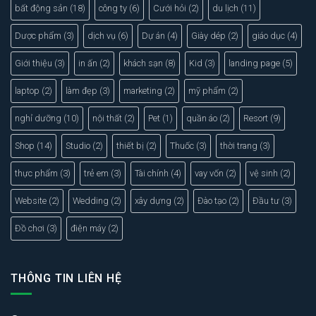
bất động sản
(18)
công ty
(6)
Cưới hỏi
(2)
du lịch
(11)
Dược phẩm
(3)
dịch vụ
(6)
Dự án
(4)
Giày dép
(2)
giáo dục
(4)
Giới thiệu
(3)
in ấn
(2)
khách sạn
(8)
Kid
(3)
landing page
(5)
laptop
(2)
làm đẹp
(3)
marketing
(2)
mỹ phẩm
(2)
nghỉ dưỡng
(10)
nội thất
(2)
Pet
(1)
quần áo
(2)
Resort
(9)
Shop
(14)
Studio
(2)
thiết bị
(2)
Thuốc
(3)
thời trang
(3)
thực phẩm
(3)
trẻ em
(3)
Tài chính
(4)
vay vốn
(2)
vệ sinh
(2)
Website
(2)
Wedding
(2)
xây dựng
(2)
Đào tạo
(2)
Đầu tư
(3)
Đồ chơi
(3)
điện máy
(2)
THÔNG TIN LIÊN HỆ