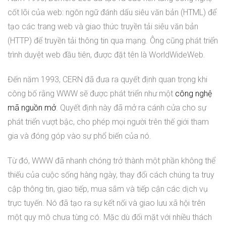
cốt lõi của web: ngôn ngữ đánh dấu siêu văn bản (HTML) để
tạo các trang web và giao thức truyền tải siêu văn bản
(HTTP) để truyền tải thông tin qua mạng. Ông cũng phát triển
trình duyệt web đầu tiên, được đặt tên là WorldWideWeb.
Đến năm 1993, CERN đã đưa ra quyết định quan trọng khi
công bố rằng WWW sẽ được phát triển như một
công nghệ
mã nguồn mở
. Quyết định này đã mở ra cánh cửa cho sự
phát triển vượt bậc, cho phép mọi người trên thế giới tham
gia và đóng góp vào sự phổ biến của nó.
Từ đó, WWW đã nhanh chóng trở thành một phần không thể
thiếu của cuộc sống hàng ngày, thay đổi cách chúng ta truy
cập thông tin, giao tiếp, mua sắm và tiếp cận các dịch vụ
trực tuyến. Nó đã tạo ra sự kết nối và giao lưu xã hội trên
một quy mô chưa từng có. Mặc dù đối mặt với nhiều thách