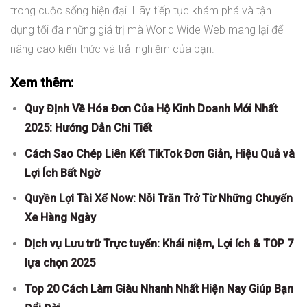
trong cuộc sống hiện đại. Hãy tiếp tục khám phá và tận
dụng tối đa những giá trị mà World Wide Web mang lại để
nâng cao kiến thức và trải nghiệm của bạn.
Xem thêm:
Quy Định Về Hóa Đơn Của Hộ Kinh Doanh Mới Nhất
2025: Hướng Dẫn Chi Tiết
Cách Sao Chép Liên Kết TikTok Đơn Giản, Hiệu Quả và
Lợi Ích Bất Ngờ
Quyền Lợi Tài Xế Now: Nỗi Trăn Trở Từ Những Chuyến
Xe Hàng Ngày
Dịch vụ Lưu trữ Trực tuyến: Khái niệm, Lợi ích & TOP 7
lựa chọn 2025
Top 20 Cách Làm Giàu Nhanh Nhất Hiện Nay Giúp Bạn