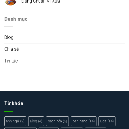
Đắng Chuẩn Vị Xưa
Danh mục
Blog
Chia sẻ
Tin tức
Từ khóa
anh ngữ
(2)
Blog
(4)
bách hóa
(3)
bán hàng
(14)
Bđs
(14)