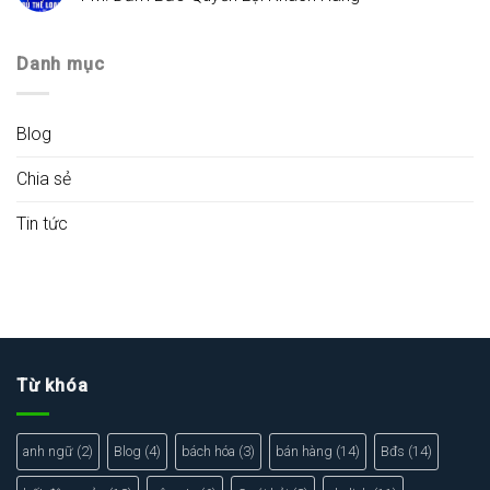
Danh mục
Blog
Chia sẻ
Tin tức
Từ khóa
anh ngữ
(2)
Blog
(4)
bách hóa
(3)
bán hàng
(14)
Bđs
(14)