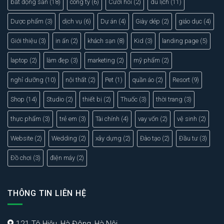
bất động sản
(18)
công ty
(6)
Cưới hỏi
(2)
du lịch
(11)
Dược phẩm
(3)
dịch vụ
(6)
Dự án
(4)
Giày dép
(2)
giáo dục
(4)
Giới thiệu
(3)
in ấn
(2)
khách sạn
(8)
Kid
(3)
landing page
(5)
laptop
(2)
làm đẹp
(3)
marketing
(2)
mỹ phẩm
(2)
nghỉ dưỡng
(10)
nội thất
(2)
Pet
(1)
quần áo
(2)
Resort
(9)
Shop
(14)
Studio
(2)
thiết bị
(2)
Thuốc
(3)
thời trang
(3)
thực phẩm
(3)
trẻ em
(3)
Tài chính
(4)
vay vốn
(2)
vệ sinh
(2)
Website
(2)
Wedding
(2)
xây dựng
(2)
Đào tạo
(2)
Đầu tư
(3)
Đồ chơi
(3)
điện máy
(2)
THÔNG TIN LIÊN HỆ
121 Tô Hiệu, Hà Đông, Hà Nội