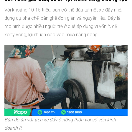
Với khoảng 10-15 triệu, bạn có thể đầu tư một xe đẩy nhỏ,
dụng cụ pha chế, bàn ghế đơn giản và nguyên liệu. Đây là
mô hình được nhiều người trẻ ở quê áp dụng vì vốn ít, dễ
xoay vòng, lợi nhuận cao vào mùa nắng nóng.
Bán đồ ăn vặt trên xe đẩy ở nông thôn với số vốn kinh
doanh ít