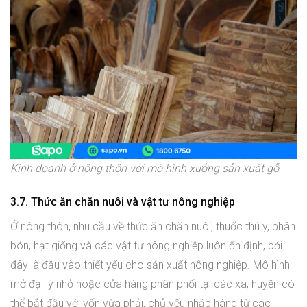
Kinh doanh ở nông thôn với mô hình xưởng sản xuất gỗ
3.7. Thức ăn chăn nuôi và vật tư nông nghiệp
Ở nông thôn, nhu cầu về thức ăn chăn nuôi, thuốc thú y, phân
bón, hạt giống và các vật tư nông nghiệp luôn ổn định, bởi
đây là đầu vào thiết yếu cho sản xuất nông nghiệp. Mô hình
mở đại lý nhỏ hoặc cửa hàng phân phối tại các xã, huyện có
thể bắt đầu với vốn vừa phải, chủ yếu nhập hàng từ các