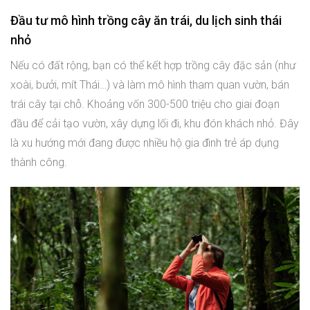
Đầu tư mô hình trồng cây ăn trái, du lịch sinh thái
nhỏ
Nếu có đất rộng, bạn có thể kết hợp trồng cây đặc sản (như
xoài, bưởi, mít Thái…) và làm mô hình tham quan vườn, bán
trái cây tại chỗ. Khoảng vốn 300-500 triệu cho giai đoạn
đầu để cải tạo vườn, xây dựng lối đi, khu đón khách nhỏ. Đây
là xu hướng mới đang được nhiều hộ gia đình trẻ áp dụng
thành công.