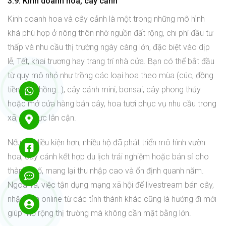
3.9. Kinh doanh hoa, cây cảnh
Kinh doanh hoa và cây cảnh là một trong những mô hình
khá phù hợp ở nông thôn nhờ nguồn đất rộng, chi phí đầu tư
thấp và nhu cầu thị trường ngày càng lớn, đặc biệt vào dịp
lễ, Tết, khai trương hay trang trí nhà cửa. Bạn có thể bắt đầu
từ quy mô nhỏ như trồng các loại hoa theo mùa (cúc, đồng
tiền, hoa hồng…), cây cảnh mini, bonsai, cây phong thủy
hoặc mở cửa hàng bán cây, hoa tươi phục vụ nhu cầu trong
xã, khu vực lân cận.
Nếu có điều kiện hơn, nhiều hộ đã phát triển mô hình vườn
hoa, cây cảnh kết hợp du lịch trải nghiệm hoặc bán sỉ cho
thành phố, mang lại thu nhập cao và ổn định quanh năm.
Ngoài ra, việc tận dụng mạng xã hội để livestream bán cây,
nhận đơn online từ các tỉnh thành khác cũng là hướng đi mới
giúp mở rộng thị trường mà không cần mặt bằng lớn.