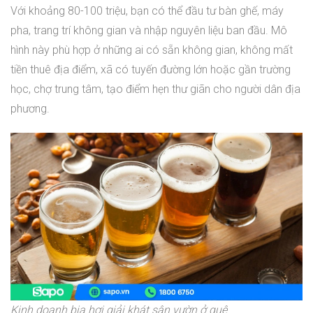
Với khoảng 80-100 triệu, bạn có thể đầu tư bàn ghế, máy
pha, trang trí không gian và nhập nguyên liệu ban đầu. Mô
hình này phù hợp ở những ai có sẵn không gian, không mất
tiền thuê địa điểm, xã có tuyến đường lớn hoặc gần trường
học, chợ trung tâm, tạo điểm hẹn thư giãn cho người dân địa
phương.
Kinh doanh bia hơi giải khát sân vườn ở quê