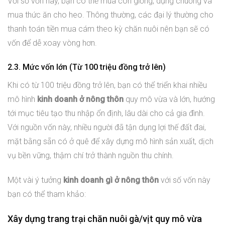
Với số vốn này, bạn có thể mua con giống, dựng chuồng và
mua thức ăn cho heo. Thông thường, các đại lý thường cho
thanh toán tiền mua cám theo kỳ chăn nuôi nên bạn sẽ có
vốn để dễ xoay vòng hơn.
2.3. Mức vốn lớn (Từ 100 triệu đồng trở lên)
Khi có từ 100 triệu đồng trở lên, bạn có thể triển khai nhiều
mô hình
kinh doanh ở nông thôn
quy mô vừa và lớn, hướng
tới mục tiêu tạo thu nhập ổn định, lâu dài cho cả gia đình.
Với nguồn vốn này, nhiều người đã tận dụng lợi thế đất đai,
mặt bằng sẵn có ở quê để xây dựng mô hình sản xuất, dịch
vụ bền vững, thậm chí trở thành nguồn thu chính.
Một vài ý tưởng
kinh doanh gì ở nông thôn
với số vốn này
bạn có thể tham khảo:
Xây dựng trang trại chăn nuôi gà/vịt quy mô vừa