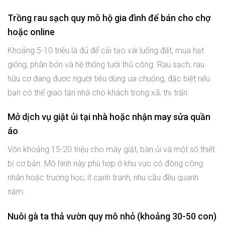
Trồng rau sạch quy mô hộ gia đình để bán cho chợ
hoặc online
Khoảng 5-10 triệu là đủ để cải tạo vài luống đất, mua hạt
giống, phân bón và hệ thống tưới thủ công. Rau sạch, rau
hữu cơ đang được người tiêu dùng ưa chuộng, đặc biệt nếu
bạn có thể giao tận nhà cho khách trong xã, thị trấn.
Mở dịch vụ giặt ủi tại nhà hoặc nhận may sửa quần
áo
Vốn khoảng 15-20 triệu cho máy giặt, bàn ủi và một số thiết
bị cơ bản. Mô hình này phù hợp ở khu vực có đông công
nhân hoặc trường học, ít cạnh tranh, nhu cầu đều quanh
năm.
Nuôi gà ta thả vườn quy mô nhỏ (khoảng 30-50 con)