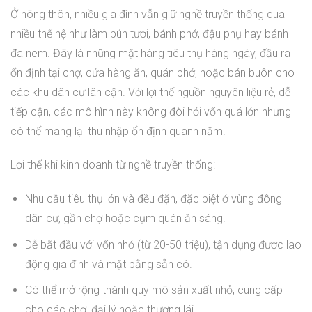
Ở nông thôn, nhiều gia đình vẫn giữ nghề truyền thống qua
nhiều thế hệ như làm bún tươi, bánh phở, đậu phụ hay bánh
đa nem. Đây là những mặt hàng tiêu thụ hàng ngày, đầu ra
ổn định tại chợ, cửa hàng ăn, quán phở, hoặc bán buôn cho
các khu dân cư lân cận. Với lợi thế nguồn nguyên liệu rẻ, dễ
tiếp cận, các mô hình này không đòi hỏi vốn quá lớn nhưng
có thể mang lại thu nhập ổn định quanh năm.
Lợi thế khi kinh doanh từ nghề truyền thống:
Nhu cầu tiêu thụ lớn và đều đặn, đặc biệt ở vùng đông
dân cư, gần chợ hoặc cụm quán ăn sáng.
Dễ bắt đầu với vốn nhỏ (từ 20-50 triệu), tận dụng được lao
động gia đình và mặt bằng sẵn có.
Có thể mở rộng thành quy mô sản xuất nhỏ, cung cấp
cho các chợ, đại lý hoặc thương lái.