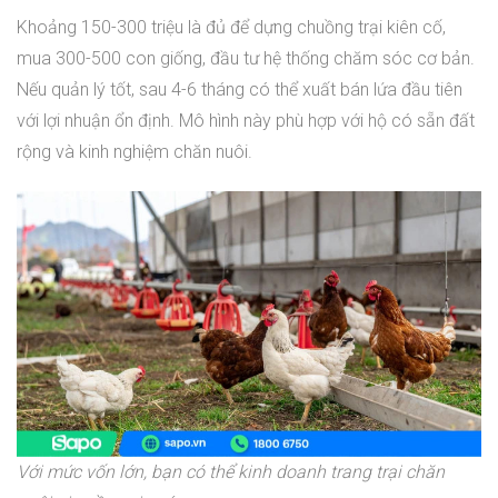
Khoảng 150-300 triệu là đủ để dựng chuồng trại kiên cố,
mua 300-500 con giống, đầu tư hệ thống chăm sóc cơ bản.
Nếu quản lý tốt, sau 4-6 tháng có thể xuất bán lứa đầu tiên
với lợi nhuận ổn định. Mô hình này phù hợp với hộ có sẵn đất
rộng và kinh nghiệm chăn nuôi.
Với mức vốn lớn, bạn có thể kinh doanh trang trại chăn