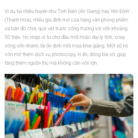
Ví dụ tại nhiều huyện như Tịnh Biên (An Giang) hay Yên Định
(Thanh Hóa), nhiều gia đình mở cửa hàng văn phòng phẩm
và bán đồ chơi, quà vặt trước cổng trường với vốn khoảng
50 triệu. Họ nhập sỉ từ chợ đầu mối hoặc đại lý tỉnh, xoay
vòng vốn nhanh, lãi ổn định mỗi mùa khai giảng. Một số hộ
còn mở thêm dịch vụ photocopy, in ấn, đóng bìa vở, giúp
tăng thêm nguồn thu mà không cần vốn lớn.