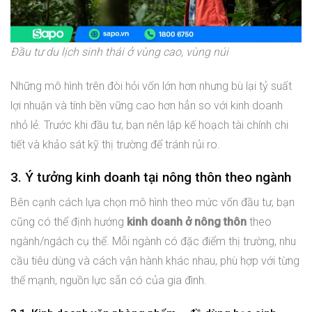
Đầu tư du lịch sinh thái ở vùng cao, vùng núi
Những mô hình trên đòi hỏi vốn lớn hơn nhưng bù lại tỷ suất
lợi nhuận và tính bền vững cao hơn hẳn so với kinh doanh
nhỏ lẻ. Trước khi đầu tư, bạn nên lập kế hoạch tài chính chi
tiết và khảo sát kỹ thị trường để tránh rủi ro.
3. Ý tưởng kinh doanh tại nông thôn theo ngành
Bên cạnh cách lựa chọn mô hình theo mức vốn đầu tư, bạn
cũng có thể định hướng
kinh doanh ở nông thôn
theo
ngành/ngách cụ thể. Mỗi ngành có đặc điểm thị trường, nhu
cầu tiêu dùng và cách vận hành khác nhau, phù hợp với từng
thế mạnh, nguồn lực sẵn có của gia đình.