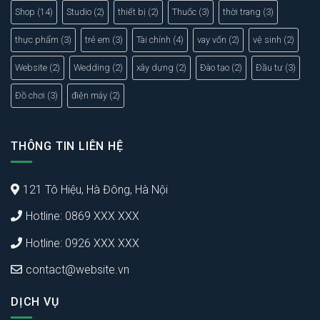
Shop
(14)
Studio
(2)
thiết bị
(2)
Thuốc
(3)
thời trang
(3)
thực phẩm
(3)
trẻ em
(3)
Tài chính
(4)
vay vốn
(2)
vệ sinh
(2)
Website
(2)
Wedding
(2)
xây dựng
(2)
Đào tạo
(2)
Đầu tư
(3)
Đồ chơi
(3)
điện máy
(2)
THÔNG TIN LIÊN HỆ
121 Tô Hiệu, Hà Đông, Hà Nội
Hotline: 0869 XXX XXX
Hotline: 0926 XXX XXX
contact@website.vn
DỊCH VỤ