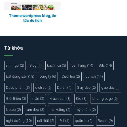
Theme wordpress blog, tin
tức du lịch
Xem thực tế
Xem chi tiết
Từ khóa
anh ngữ
(2)
Blog
(4)
bách hóa
(3)
bán hàng
(14)
Bđs
(14)
bất động sản
(18)
công ty
(6)
Cưới hỏi
(2)
du lịch
(11)
Dược phẩm
(3)
dịch vụ
(6)
Dự án
(4)
Giày dép
(2)
giáo dục
(4)
Giới thiệu
(3)
in ấn
(2)
khách sạn
(8)
Kid
(3)
landing page
(5)
laptop
(2)
làm đẹp
(3)
marketing
(2)
mỹ phẩm
(2)
nghỉ dưỡng
(10)
nội thất
(2)
Pet
(1)
quần áo
(2)
Resort
(9)