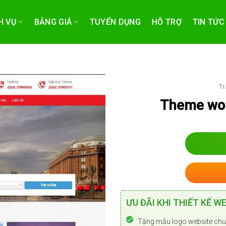
H VỤ
BẢNG GIÁ
TUYỂN DỤNG
HỖ TRỢ
TIN TỨC
Tr
Theme wor
ƯU ĐÃI KHI THIẾT KẾ WE
Tặng mẫu logo website chu