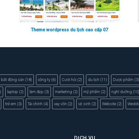
Theme wordpress du lịch cao cấp 07
bất động sản
(18)
công ty
(6)
Cưới hỏi
(2)
du lịch
(11)
Dược phẩm
(3)
)
laptop
(2)
làm đẹp
(3)
marketing
(2)
mỹ phẩm
(2)
nghỉ dưỡng
(10
trẻ em
(3)
Tài chính
(4)
vay vốn
(2)
vệ sinh
(2)
Website
(2)
Weddi
DỊCH VỤ