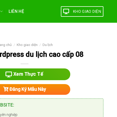
LIÊN HỆ
KHO GIAO DIỆN
ang chủ
/
Kho giao diện
/
Du lịch
dpress du lịch cao cấp 08
Xem Thực Tế
Đăng Ký Mẫu Này
BSITE:
yên nghiệp