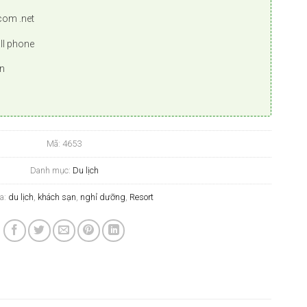
com .net
all phone
n
u
Mã:
4653
Danh mục:
Du lịch
a:
du lịch
,
khách sạn
,
nghỉ dưỡng
,
Resort