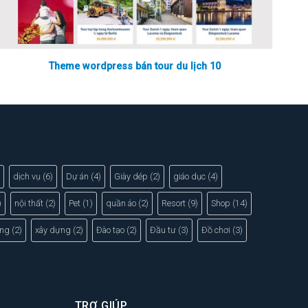
Theme wordpress bán tour du lịch 10
dịch vụ
(6)
Dự án
(4)
Giày dép
(2)
giáo dục
(4)
)
nội thất
(2)
Pet
(1)
quần áo
(2)
Resort
(9)
Shop
(14)
ng
(2)
xây dựng
(2)
Đào tạo
(2)
Đầu tư
(3)
Đồ chơi
(3)
TRỢ GIÚP