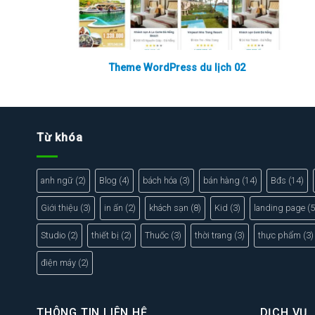
Theme WordPress du lịch 02
Từ khóa
anh ngữ
(2)
Blog
(4)
bách hóa
(3)
bán hàng
(14)
Bđs
(14)
Giới thiệu
(3)
in ấn
(2)
khách sạn
(8)
Kid
(3)
landing page
(5
Studio
(2)
thiết bị
(2)
Thuốc
(3)
thời trang
(3)
thực phẩm
(3)
điện máy
(2)
THÔNG TIN LIÊN HỆ
DỊCH VỤ