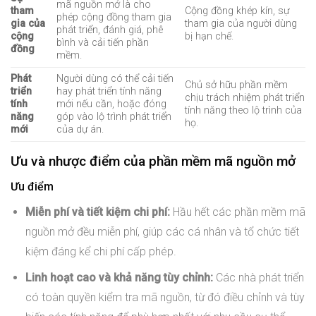
mã nguồn mở là cho
tham
Cộng đồng khép kín, sự
phép cộng đồng tham gia
gia của
tham gia của người dùng
phát triển, đánh giá, phê
cộng
bị hạn chế.
bình và cải tiến phần
đồng
mềm.
Phát
Người dùng có thể cải tiến
Chủ sở hữu phần mềm
triển
hay phát triển tính năng
chịu trách nhiệm phát triển
tính
mới nếu cần, hoặc đóng
tính năng theo lộ trình của
năng
góp vào lộ trình phát triển
họ.
mới
của dự án.
Ưu và nhược điểm của phần mềm mã nguồn mở
Ưu điểm
Miễn phí và tiết kiệm chi phí:
Hầu hết các phần mềm mã
nguồn mở đều miễn phí, giúp các cá nhân và tổ chức tiết
kiệm đáng kể chi phí cấp phép.
Linh hoạt cao và khả năng tùy chỉnh:
Các nhà phát triển
có toàn quyền kiểm tra mã nguồn, từ đó điều chỉnh và tùy