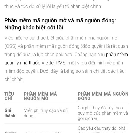
thức và tốc độ xử lý lỗi là yếu tố phân biệt chính.
Phần mềm mã nguồn mở và mã nguồn đóng:
Những khác biệt cốt lõi
Việc hiểu rõ sự khác biệt giữa phần mềm mã nguồn mở
(OSS) và phần mềm mã nguồn đóng (độc quyền) là rất quan
trọng để đưa ra lựa chọn phù hợp. Chẳng hạn như
phần mềm
quản lý nhà thuốc Viettel PMS
, một ví dụ điển hình về phần
mềm độc quyền. Dưới đây là bảng so sánh chi tiết các tiêu
chí chính:
TIÊU
PHẦN MỀM MÃ
PHẦN MỀM MÃ NGUỒN
CHÍ
NGUỒN MỞ
ĐÓNG
Chi phí thay đổi tùy theo
Giá
Miễn phí truy cập và sử
quy mô của phần mềm và
thành
dụng.
gói dịch vụ.
Các yêu cầu thay đổi phải