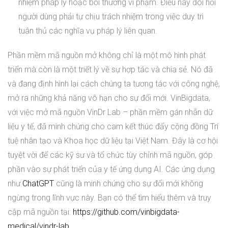
nhiệm pháp lý hoặc bồi thường vi phạm. Điều này đòi hỏi
người dùng phải tự chịu trách nhiệm trong việc duy trì
tuân thủ các nghĩa vụ pháp lý liên quan.
Phần mềm mã nguồn mở không chỉ là một mô hình phát
triển mà còn là một triết lý về sự hợp tác và chia sẻ. Nó đã
và đang định hình lại cách chúng ta tương tác với công nghệ,
mở ra những khả năng vô hạn cho sự đổi mới. VinBigdata,
với việc mở mã nguồn VinDr Lab – phần mềm gán nhãn dữ
liệu y tế, đã minh chứng cho cam kết thúc đẩy cộng đồng Trí
tuệ nhân tạo và Khoa học dữ liệu tại Việt Nam. Đây là cơ hội
tuyệt vời để các kỹ sư và tổ chức tùy chỉnh mã nguồn, góp
phần vào sự phát triển của y tế ứng dụng AI. Các ứng dụng
như
ChatGPT
cũng là minh chứng cho sự đổi mới không
ngừng trong lĩnh vực này. Bạn có thể tìm hiểu thêm và truy
cập mã nguồn tại:
https://github.com/vinbigdata-
medical/vindr-lab
.