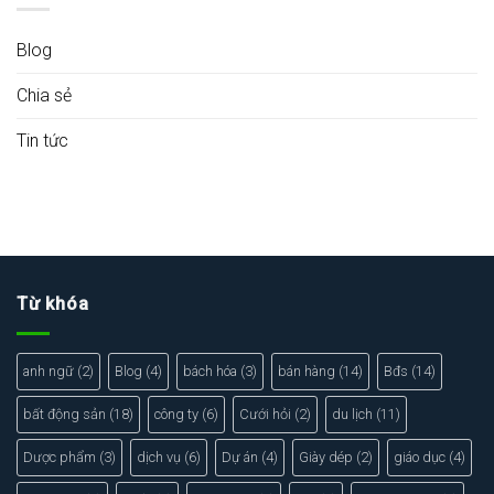
Blog
Chia sẻ
Tin tức
Từ khóa
anh ngữ
(2)
Blog
(4)
bách hóa
(3)
bán hàng
(14)
Bđs
(14)
bất động sản
(18)
công ty
(6)
Cưới hỏi
(2)
du lịch
(11)
Dược phẩm
(3)
dịch vụ
(6)
Dự án
(4)
Giày dép
(2)
giáo dục
(4)