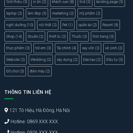
Giới thiệu
(3)
in ấn
(2)
khách sạn
(8)
Kid
(3)
landing page
(5)
laptop
(2)
làm đẹp
(3)
marketing
(2)
mỹ phẩm
(2)
nghỉ dưỡng
(10)
nội thất
(2)
Pet
(1)
quần áo
(2)
Resort
(9)
Shop
(14)
Studio
(2)
thiết bị
(2)
Thuốc
(3)
thời trang
(3)
thực phẩm
(3)
trẻ em
(3)
Tài chính
(4)
vay vốn
(2)
vệ sinh
(2)
Website
(2)
Wedding
(2)
xây dựng
(2)
Đào tạo
(2)
Đầu tư
(3)
Đồ chơi
(3)
điện máy
(2)
THÔNG TIN LIÊN HỆ
121 Tô Hiệu, Hà Đông, Hà Nội
Hotline: 0869 XXX XXX
Hotline: 0926 XXX XXX