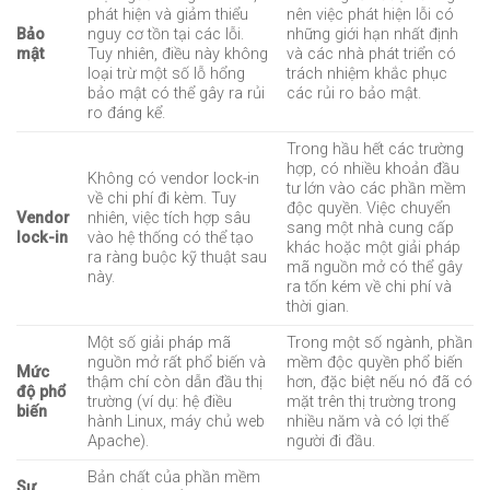
phát hiện và giảm thiểu
nên việc phát hiện lỗi có
Bảo
nguy cơ tồn tại các lỗi.
những giới hạn nhất định
mật
Tuy nhiên, điều này không
và các nhà phát triển có
loại trừ một số lỗ hổng
trách nhiệm khắc phục
bảo mật có thể gây ra rủi
các rủi ro bảo mật.
ro đáng kể.
Trong hầu hết các trường
hợp, có nhiều khoản đầu
Không có vendor lock-in
tư lớn vào các phần mềm
về chi phí đi kèm. Tuy
độc quyền. Việc chuyển
Vendor
nhiên, việc tích hợp sâu
sang một nhà cung cấp
lock-in
vào hệ thống có thể tạo
khác hoặc một giải pháp
ra ràng buộc kỹ thuật sau
mã nguồn mở có thể gây
này.
ra tốn kém về chi phí và
thời gian.
Một số giải pháp mã
Trong một số ngành, phần
nguồn mở rất phổ biến và
mềm độc quyền phổ biến
Mức
thậm chí còn dẫn đầu thị
hơn, đặc biệt nếu nó đã có
độ phổ
trường (ví dụ: hệ điều
mặt trên thị trường trong
biến
hành Linux, máy chủ web
nhiều năm và có lợi thế
Apache).
người đi đầu.
Bản chất của phần mềm
Sự