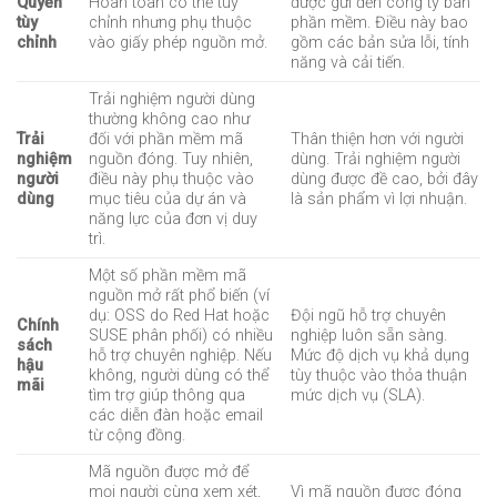
Quyền
Hoàn toàn có thể tùy
được gửi đến công ty bán
tùy
chỉnh nhưng phụ thuộc
phần mềm. Điều này bao
chỉnh
vào giấy phép nguồn mở.
gồm các bản sửa lỗi, tính
năng và cải tiến.
Trải nghiệm người dùng
thường không cao như
Trải
đối với phần mềm mã
Thân thiện hơn với người
nghiệm
nguồn đóng. Tuy nhiên,
dùng. Trải nghiệm người
người
điều này phụ thuộc vào
dùng được đề cao, bởi đây
dùng
mục tiêu của dự án và
là sản phẩm vì lợi nhuận.
năng lực của đơn vị duy
trì.
Một số phần mềm mã
nguồn mở rất phổ biến (ví
dụ: OSS do Red Hat hoặc
Đội ngũ hỗ trợ chuyên
Chính
SUSE phân phối) có nhiều
nghiệp luôn sẵn sàng.
sách
hỗ trợ chuyên nghiệp. Nếu
Mức độ dịch vụ khả dụng
hậu
không, người dùng có thể
tùy thuộc vào thỏa thuận
mãi
tìm trợ giúp thông qua
mức dịch vụ (SLA).
các diễn đàn hoặc email
từ cộng đồng.
Mã nguồn được mở để
mọi người cùng xem xét,
Vì mã nguồn được đóng