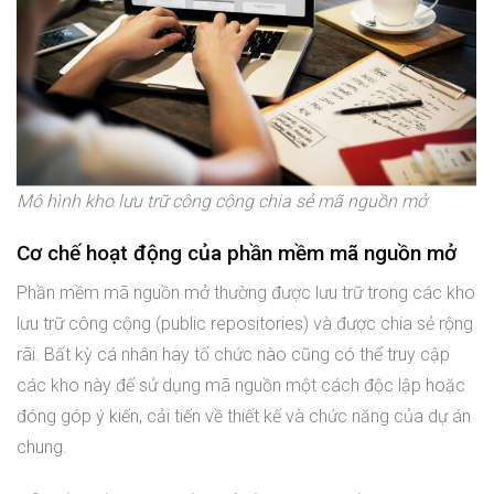
Mô hình kho lưu trữ công cộng chia sẻ mã nguồn mở
Cơ chế hoạt động của phần mềm mã nguồn mở
Phần mềm mã nguồn mở thường được lưu trữ trong các kho
lưu trữ công cộng (public repositories) và được chia sẻ rộng
rãi. Bất kỳ cá nhân hay tổ chức nào cũng có thể truy cập
các kho này để sử dụng mã nguồn một cách độc lập hoặc
đóng góp ý kiến, cải tiến về thiết kế và chức năng của dự án
chung.