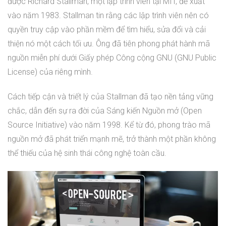
được Richard Stallman, một lập trình viên tại MIT, đề xuất
vào năm 1983. Stallman tin rằng các lập trình viên nên có
quyền truy cập vào phần mềm để tìm hiểu, sửa đổi và cải
thiện nó một cách tối ưu. Ông đã tiên phong phát hành mã
nguồn miễn phí dưới Giấy phép Công cộng GNU (GNU Public
License) của riêng mình.
Cách tiếp cận và triết lý của Stallman đã tạo nền tảng vững
chắc, dẫn đến sự ra đời của Sáng kiến Nguồn mở (Open
Source Initiative) vào năm 1998. Kể từ đó, phong trào mã
nguồn mở đã phát triển mạnh mẽ, trở thành một phần không
thể thiếu của hệ sinh thái công nghệ toàn cầu.