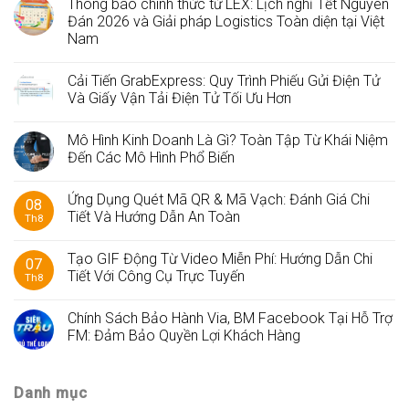
Thông báo chính thức từ LEX: Lịch nghỉ Tết Nguyên
Đán 2026 và Giải pháp Logistics Toàn diện tại Việt
Nam
Cải Tiến GrabExpress: Quy Trình Phiếu Gửi Điện Tử
Và Giấy Vận Tải Điện Tử Tối Ưu Hơn
Mô Hình Kinh Doanh Là Gì? Toàn Tập Từ Khái Niệm
Đến Các Mô Hình Phổ Biến
Ứng Dụng Quét Mã QR & Mã Vạch: Đánh Giá Chi
08
Tiết Và Hướng Dẫn An Toàn
Th8
Tạo GIF Động Từ Video Miễn Phí: Hướng Dẫn Chi
07
Tiết Với Công Cụ Trực Tuyến
Th8
Chính Sách Bảo Hành Via, BM Facebook Tại Hỗ Trợ
FM: Đảm Bảo Quyền Lợi Khách Hàng
Danh mục