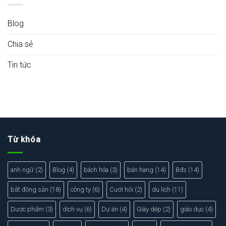
Blog
Chia sẻ
Tin tức
Từ khóa
anh ngữ
(2)
Blog
(4)
bách hóa
(3)
bán hàng
(14)
Bđs
(14)
bất động sản
(18)
công ty
(6)
Cưới hỏi
(2)
du lịch
(11)
Dược phẩm
(3)
dịch vụ
(6)
Dự án
(4)
Giày dép
(2)
giáo dục
(4)