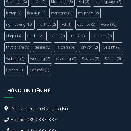
Giới thiệu
(3)
in ấn
(2)
khách sạn
(8)
Kid
(3)
landing page
(5)
laptop
(2)
làm đẹp
(3)
marketing
(2)
mỹ phẩm
(2)
nghỉ dưỡng
(10)
nội thất
(2)
Pet
(1)
quần áo
(2)
Resort
(9)
Shop
(14)
Studio
(2)
thiết bị
(2)
Thuốc
(3)
thời trang
(3)
thực phẩm
(3)
trẻ em
(3)
Tài chính
(4)
vay vốn
(2)
vệ sinh
(2)
Website
(2)
Wedding
(2)
xây dựng
(2)
Đào tạo
(2)
Đầu tư
(3)
Đồ chơi
(3)
điện máy
(2)
THÔNG TIN LIÊN HỆ
121 Tô Hiệu, Hà Đông, Hà Nội
Hotline: 0869 XXX XXX
Hotline: 0926 XXX XXX