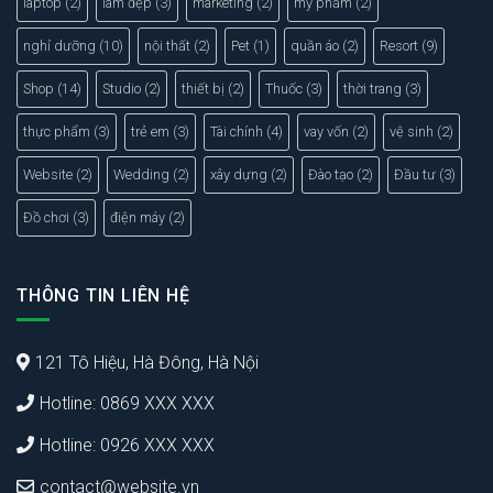
laptop
(2)
làm đẹp
(3)
marketing
(2)
mỹ phẩm
(2)
nghỉ dưỡng
(10)
nội thất
(2)
Pet
(1)
quần áo
(2)
Resort
(9)
Shop
(14)
Studio
(2)
thiết bị
(2)
Thuốc
(3)
thời trang
(3)
thực phẩm
(3)
trẻ em
(3)
Tài chính
(4)
vay vốn
(2)
vệ sinh
(2)
Website
(2)
Wedding
(2)
xây dựng
(2)
Đào tạo
(2)
Đầu tư
(3)
Đồ chơi
(3)
điện máy
(2)
THÔNG TIN LIÊN HỆ
121 Tô Hiệu, Hà Đông, Hà Nội
Hotline: 0869 XXX XXX
Hotline: 0926 XXX XXX
contact@website.vn