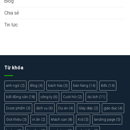
Blog
Chia sẻ
Tin tức
Từ khóa
anh ngữ
(2)
Blog
(4)
bách hóa
(3)
bán hàng
(14)
Bđs
(14)
bất động sản
(18)
công ty
(6)
Cưới hỏi
(2)
du lịch
(11)
Dược phẩm
(3)
dịch vụ
(6)
Dự án
(4)
Giày dép
(2)
giáo dục
(4)
Giới thiệu
(3)
in ấn
(2)
khách sạn
(8)
Kid
(3)
landing page
(5)