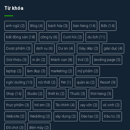
Từ khóa
anh ngữ
(2)
Blog
(4)
bách hóa
(3)
bán hàng
(14)
Bđs
(14)
bất động sản
(18)
công ty
(6)
Cưới hỏi
(2)
du lịch
(11)
Dược phẩm
(3)
dịch vụ
(6)
Dự án
(4)
Giày dép
(2)
giáo dục
(4)
Giới thiệu
(3)
in ấn
(2)
khách sạn
(8)
Kid
(3)
landing page
(5)
laptop
(2)
làm đẹp
(3)
marketing
(2)
mỹ phẩm
(2)
nghỉ dưỡng
(10)
nội thất
(2)
Pet
(1)
quần áo
(2)
Resort
(9)
Shop
(14)
Studio
(2)
thiết bị
(2)
Thuốc
(3)
thời trang
(3)
thực phẩm
(3)
trẻ em
(3)
Tài chính
(4)
vay vốn
(2)
vệ sinh
(2)
Website
(2)
Wedding
(2)
xây dựng
(2)
Đào tạo
(2)
Đầu tư
(3)
Đồ chơi
(3)
điện máy
(2)