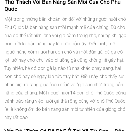
Thử Thách Với Bản Năng Săn Mồi Của Chó Phú
Quốc
Một trong những băn khoăn lớn đối với những người nuôi chó
Phú Quốc là bản năng săn mồi mạnh mẽ của chúng. Dù chó
nhà có thể rất hiền lành với gia cầm trong nhà, nhưng khi gặp
con mồi lạ, bản năng này lập tức trỗi dậy. Điển hình, một
người hàng xóm nuôi hai con chó và một đàn gà, dù gà có
lọt lưới hay chó chui vào chuồng gà cũng không hề gây hại.
Tuy nhiên, hễ có con gà lạ nào từ nhà khác chạy sang, hai
con chó này sẽ ngay lập tức truy bắt. Điều này cho thấy sự
phân biệt rõ ràng giữa “con mồi” và “gia súc nhà” trong bản
năng của chúng. Một người nuôi 14 con chó Phú Quốc cũng
cảnh báo rằng việc nuôi gà thả rông cùng với chó Phú Quốc
“e là không ổn” do bản năng săn mồi tự nhiên của giống chó
này rất cao.