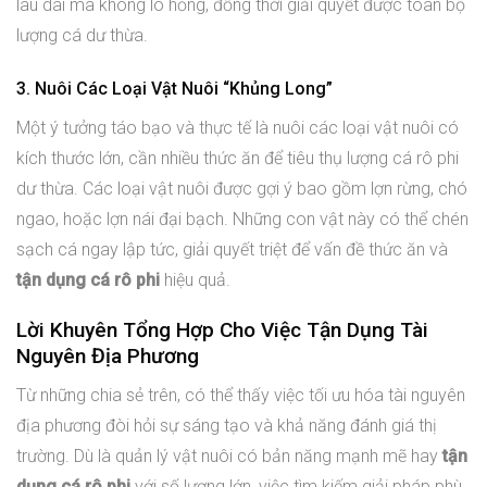
lâu dài mà không lo hỏng, đồng thời giải quyết được toàn bộ
lượng cá dư thừa.
3. Nuôi Các Loại Vật Nuôi “Khủng Long”
Một ý tưởng táo bạo và thực tế là nuôi các loại vật nuôi có
kích thước lớn, cần nhiều thức ăn để tiêu thụ lượng cá rô phi
dư thừa. Các loại vật nuôi được gợi ý bao gồm lợn rừng, chó
ngao, hoặc lợn nái đại bạch. Những con vật này có thể chén
sạch cá ngay lập tức, giải quyết triệt để vấn đề thức ăn và
tận dụng cá rô phi
hiệu quả.
Lời Khuyên Tổng Hợp Cho Việc Tận Dụng Tài
Nguyên Địa Phương
Từ những chia sẻ trên, có thể thấy việc tối ưu hóa tài nguyên
địa phương đòi hỏi sự sáng tạo và khả năng đánh giá thị
trường. Dù là quản lý vật nuôi có bản năng mạnh mẽ hay
tận
dụng cá rô phi
với số lượng lớn, việc tìm kiếm giải pháp phù