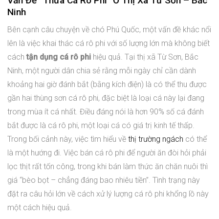
Vấn Đề “Thừa Cá Rô Phi” Ở Thị Xã Từ Sơn – Bắc
Ninh
Bên cạnh câu chuyện về chó Phú Quốc, một vấn đề khác nổi
lên là việc khai thác cá rô phi với số lượng lớn mà không biết
cách
tận dụng cá rô phi
hiệu quả. Tại thị xã Từ Sơn, Bắc
Ninh, một người dân chia sẻ rằng mỗi ngày chỉ cần dành
khoảng hai giờ đánh bắt (bằng kích điện) là có thể thu được
gần hai thùng sơn cá rô phi, đặc biệt là loại cá này lại đang
trong mùa ít cá nhất. Điều đáng nói là hơn 90% số cá đánh
bắt được là cá rô phi, một loại cá có giá trị kinh tế thấp.
Trong bối cảnh này, việc tìm hiểu về
thị trường ngách
có thể
là một hướng đi. Việc bán cá rô phi để người ăn đòi hỏi phải
lọc thịt rất tốn công, trong khi bán làm thức ăn chăn nuôi thì
giá “bèo bọt – chẳng đáng bao nhiêu tiền”. Tình trạng này
đặt ra câu hỏi lớn về cách xử lý lượng cá rô phi khổng lồ này
một cách hiệu quả.