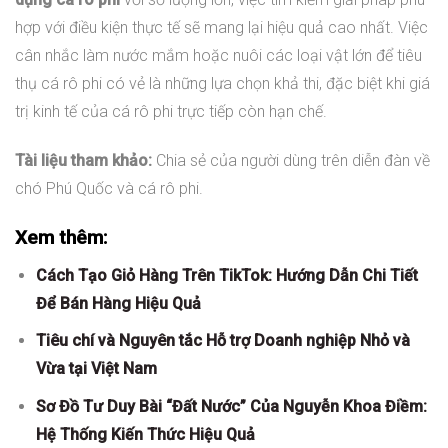
hợp với điều kiện thực tế sẽ mang lại hiệu quả cao nhất. Việc
cân nhắc làm nước mắm hoặc nuôi các loại vật lớn để tiêu
thụ cá rô phi có vẻ là những lựa chọn khả thi, đặc biệt khi giá
trị kinh tế của cá rô phi trực tiếp còn hạn chế.
Tài liệu tham khảo:
Chia sẻ của người dùng trên diễn đàn về
chó Phú Quốc và cá rô phi.
Xem thêm:
Cách Tạo Giỏ Hàng Trên TikTok: Hướng Dẫn Chi Tiết
Để Bán Hàng Hiệu Quả
Tiêu chí và Nguyên tắc Hỗ trợ Doanh nghiệp Nhỏ và
Vừa tại Việt Nam
Sơ Đồ Tư Duy Bài “Đất Nước” Của Nguyễn Khoa Điềm:
Hệ Thống Kiến Thức Hiệu Quả