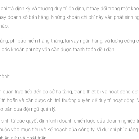
hi trả định kỳ và thường duy trì ổn định, ít thay đổi trong một kh
 hay doanh số bán hàng. Những khoản chi phí này vẫn phát sinh n
nào.
 bằng, phí bảo hiểm hàng tháng, lãi vay ngân hàng, và lương cứng 
t, các khoản phí này vẫn cần được thanh toán đều đặn.
hành:
n quan trực tiếp đến cơ sở hạ tầng, trang thiết bị và hoạt động cơ
rì hoãn và cần được chi trả thường xuyên để duy trì hoạt động. Ví
ơ bản của đội ngũ quản lý.
t sinh từ các quyết định kinh doanh chiến lược của doanh nghiệp 
 thuộc vào mục tiêu và kế hoạch của công ty. Ví dụ: chi phí quảng
iên cứu và phát triển.