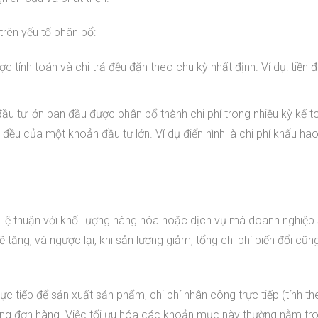
trên yếu tố phân bổ:
 tính toán và chi trả đều đặn theo chu kỳ nhất định. Ví dụ: tiền đ
u tư lớn ban đầu được phân bổ thành chi phí trong nhiều kỳ kế t
đều của một khoản đầu tư lớn. Ví dụ điển hình là chi phí khấu hao
i tỷ lệ thuận với khối lượng hàng hóa hoặc dịch vụ mà doanh nghiệp
ẽ tăng, và ngược lại, khi sản lượng giảm, tổng chi phí biến đổi cũ
trực tiếp để sản xuất sản phẩm, chi phí nhân công trực tiếp (tính t
ượng đơn hàng. Việc tối ưu hóa các khoản mục này thường nằm t