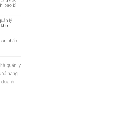
công trực
hí bao bì
quản lý
 kho
.
g sản phẩm
nhà quản lý
 khả năng
a doanh