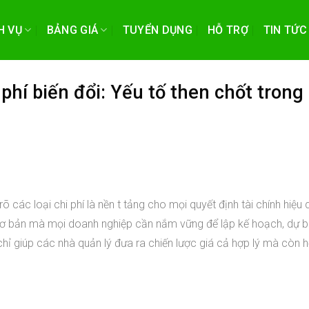
H VỤ
BẢNG GIÁ
TUYỂN DỤNG
HỖ TRỢ
TIN TỨC
 phí biến đổi: Yếu tố then chốt trong
 các loại chi phí là nền t tảng cho mọi quyết định tài chính hiệu
 cơ bản mà mọi doanh nghiệp cần nắm vững để lập kế hoạch, dự b
hỉ giúp các nhà quản lý đưa ra chiến lược giá cả hợp lý mà còn h