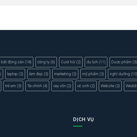
bất động sản
(18)
công ty
(6)
Cưới hỏi
(2)
du lịch
(11)
Dược phẩm
(3)
)
laptop
(2)
làm đẹp
(3)
marketing
(2)
mỹ phẩm
(2)
nghỉ dưỡng
(10
trẻ em
(3)
Tài chính
(4)
vay vốn
(2)
vệ sinh
(2)
Website
(2)
Weddi
DỊCH VỤ