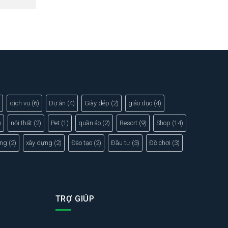
dịch vụ
(6)
Dự án
(4)
Giày dép
(2)
giáo dục
(4)
)
nội thất
(2)
Pet
(1)
quần áo
(2)
Resort
(9)
Shop
(14)
ng
(2)
xây dựng
(2)
Đào tạo
(2)
Đầu tư
(3)
Đồ chơi
(3)
TRỢ GIÚP