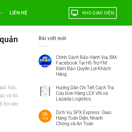
LIÊN HỆ
KHO GIAO DIỆN
 quản
Bài viết mới
Chính Sách Bảo Hành Via, BM
Facebook Tại Hỗ Trợ FM:
Đảm Bảo Quyền Lợi Khách
Hàng
 quả. Đặc
Hướng Dẫn Chi Tiết Cách Tra
Cứu Đơn Hàng LEX VN và
áo và tối
Lazada Logistics
ỗ trợ việc
Dịch Vụ SPX Express: Giao
06
Hàng Toàn Diện, Nhanh
Th8
Chóng và An Toàn