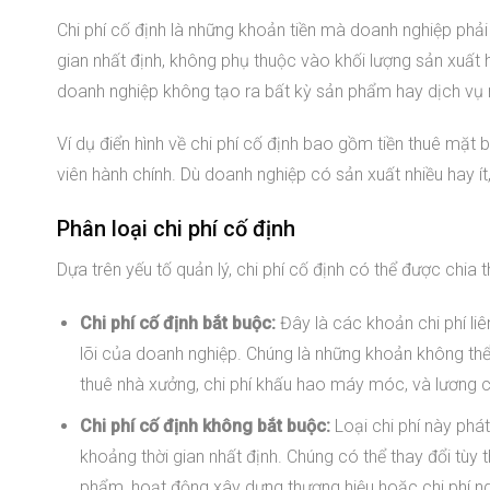
Chi phí cố định là những khoản tiền mà doanh nghiệp phải c
gian nhất định, không phụ thuộc vào khối lượng sản xuất
doanh nghiệp không tạo ra bất kỳ sản phẩm hay dịch vụ 
Ví dụ điển hình về chi phí cố định bao gồm tiền thuê mặt
viên hành chính. Dù doanh nghiệp có sản xuất nhiều hay í
Phân loại chi phí cố định
Dựa trên yếu tố quản lý, chi phí cố định có thể được chia t
Chi phí cố định bắt buộc:
Đây là các khoản chi phí liê
lõi của doanh nghiệp. Chúng là những khoản không thể t
thuê nhà xưởng, chi phí khấu hao máy móc, và lương c
Chi phí cố định không bắt buộc:
Loại chi phí này phá
khoảng thời gian nhất định. Chúng có thể thay đổi tùy
phẩm, hoạt động xây dựng thương hiệu hoặc chi phí ngh