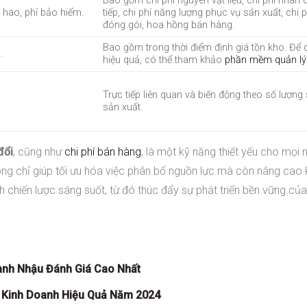
Bao gồm chi phí nguyên vật liệu, chi phí nhân 
 hao, phí bảo hiểm.
tiếp, chi phí năng lượng phục vụ sản xuất, chi p
đóng gói, hoa hồng bán hàng.
Bao gồm trong thời điểm định giá tồn kho. Để 
.
hiệu quả, có thể tham khảo
phần mềm quản lý
Trực tiếp liên quan và biến động theo số lượn
sản xuất.
đổi
, cũng như
chi phí bán hàng
, là một kỹ năng thiết yếu cho mọi 
ng chỉ giúp tối ưu hóa việc phân bổ nguồn lực mà còn nâng cao
nh chiến lược sáng suốt, từ đó thúc đẩy sự phát triển bền vững củ
ành Nhậu Đánh Giá Cao Nhất
 Kinh Doanh Hiệu Quả Năm 2024