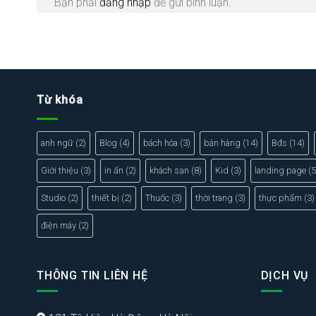
Bạn phải
đăng nhập
để gửi bình luận.
Từ khóa
anh ngữ
(2)
Blog
(4)
bách hóa
(3)
bán hàng
(14)
Bđs
(14)
Giới thiệu
(3)
in ấn
(2)
khách sạn
(8)
Kid
(3)
landing page
(5
Studio
(2)
thiết bị
(2)
Thuốc
(3)
thời trang
(3)
thực phẩm
(3)
điện máy
(2)
THÔNG TIN LIÊN HỆ
DỊCH VỤ