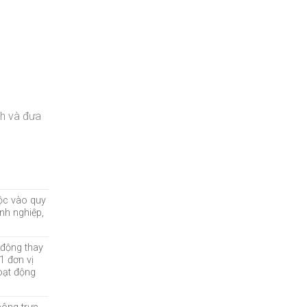
nh và đưa
uộc vào quy
nh nghiệp,
 động thay
 1 đơn vị
oạt động