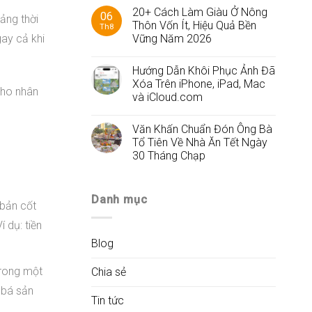
20+ Cách Làm Giàu Ở Nông
06
oảng thời
Thôn Vốn Ít, Hiệu Quả Bền
Th8
Vững Năm 2026
gay cả khi
Hướng Dẫn Khôi Phục Ảnh Đã
Xóa Trên iPhone, iPad, Mac
cho nhân
và iCloud.com
Văn Khấn Chuẩn Đón Ông Bà
Tổ Tiên Về Nhà Ăn Tết Ngày
30 Tháng Chạp
Danh mục
 bản cốt
 dụ: tiền
Blog
trong một
Chia sẻ
 bá sản
Tin tức