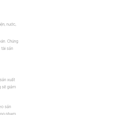
iện, nước,
oán. Chúng
 tài sản
 sản xuất
ng sẽ giảm
heo sản
rong phạm