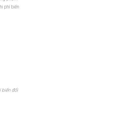
i phí biến
í biến đổi