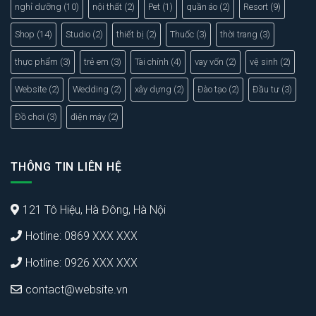
nghỉ dưỡng
(10)
nội thất
(2)
Pet
(1)
quần áo
(2)
Resort
(9)
Shop
(14)
Studio
(2)
thiết bị
(2)
Thuốc
(3)
thời trang
(3)
thực phẩm
(3)
trẻ em
(3)
Tài chính
(4)
vay vốn
(2)
vệ sinh
(2)
Website
(2)
Wedding
(2)
xây dựng
(2)
Đào tạo
(2)
Đầu tư
(3)
Đồ chơi
(3)
điện máy
(2)
THÔNG TIN LIÊN HỆ
121 Tô Hiệu, Hà Đông, Hà Nội
Hotline: 0869 XXX XXX
Hotline: 0926 XXX XXX
contact@website.vn