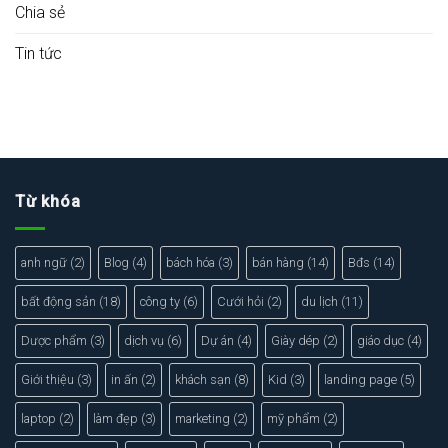
Chia sẻ
Tin tức
Từ khóa
anh ngữ
(2)
Blog
(4)
bách hóa
(3)
bán hàng
(14)
Bđs
(14)
bất động sản
(18)
công ty
(6)
Cưới hỏi
(2)
du lịch
(11)
Dược phẩm
(3)
dịch vụ
(6)
Dự án
(4)
Giày dép
(2)
giáo dục
(4)
Giới thiệu
(3)
in ấn
(2)
khách sạn
(8)
Kid
(3)
landing page
(5)
laptop
(2)
làm đẹp
(3)
marketing
(2)
mỹ phẩm
(2)