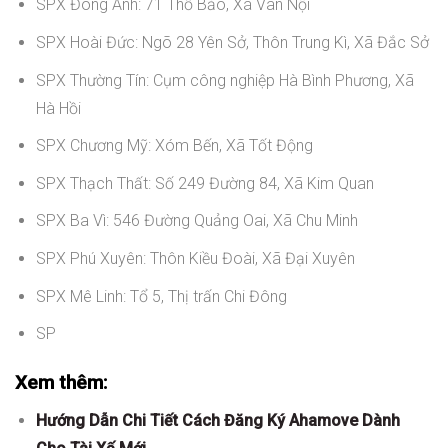
SPX Đông Anh: 71 Thố Bảo, Xã Vân Nội
SPX Hoài Đức: Ngõ 28 Yên Sở, Thôn Trung Kì, Xã Đắc Sở
SPX Thường Tín: Cụm công nghiệp Hà Bình Phương, Xã
Hà Hồi
SPX Chương Mỹ: Xóm Bến, Xã Tốt Động
SPX Thạch Thất: Số 249 Đường 84, Xã Kim Quan
SPX Ba Vì: 546 Đường Quảng Oai, Xã Chu Minh
SPX Phú Xuyên: Thôn Kiều Đoài, Xã Đại Xuyên
SPX Mê Linh: Tổ 5, Thị trấn Chi Đông
SP
Xem thêm:
Hướng Dẫn Chi Tiết Cách Đăng Ký Ahamove Dành