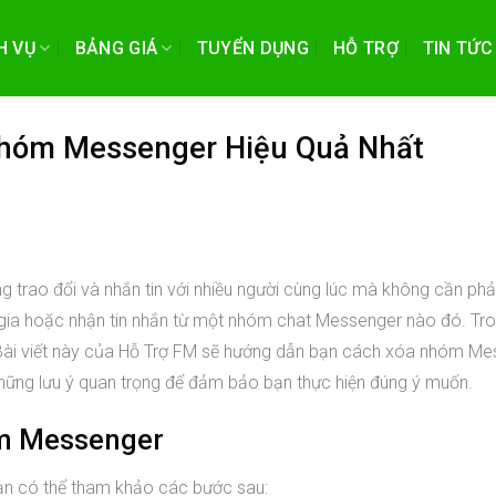
H VỤ
BẢNG GIÁ
TUYỂN DỤNG
HỖ TRỢ
TIN TỨC
Nhóm Messenger Hiệu Quả Nhất
trao đổi và nhắn tin với nhiều người cùng lúc mà không cần phải
am gia hoặc nhận tin nhắn từ một nhóm chat Messenger nào đó. Tr
. Bài viết này của Hỗ Trợ FM sẽ hướng dẫn bạn cách xóa nhóm M
 những lưu ý quan trọng để đảm bảo bạn thực hiện đúng ý muốn.
m Messenger
n có thể tham khảo các bước sau: