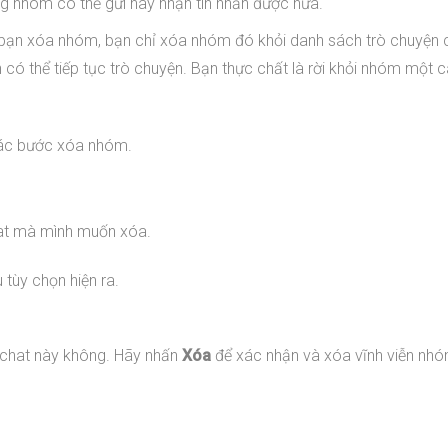
ong nhóm có thể gửi hay nhận tin nhắn được nữa.
bạn xóa nhóm, bạn chỉ xóa nhóm đó khỏi danh sách trò chuyện 
 có thể tiếp tục trò chuyện. Bạn thực chất là rời khỏi nhóm một c
 các bước xóa nhóm.
hat mà mình muốn xóa.
tùy chọn hiện ra.
chat này không. Hãy nhấn
Xóa
để xác nhận và xóa vĩnh viễn nh