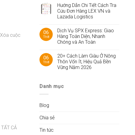
Hướng Dẫn Chi Tiết Cách Tra
Cứu Đơn Hàng LEX VN và
Lazada Logistics
Dịch Vụ SPX Express: Giao
06
 “Xóa cuộc
Hàng Toàn Diện, Nhanh
Th8
Chóng và An Toàn
20+ Cách Làm Giàu Ở Nông
06
Thôn Vốn Ít, Hiệu Quả Bền
Th8
Vững Năm 2026
Danh mục
Blog
Chia sẻ
i TẤT CẢ
Tin tức