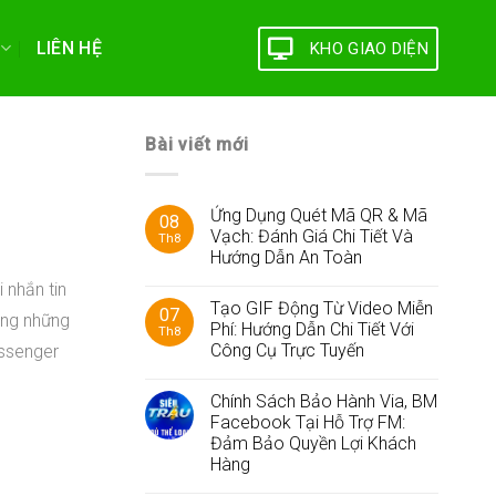
LIÊN HỆ
KHO GIAO DIỆN
Bài viết mới
Ứng Dụng Quét Mã QR & Mã
08
Vạch: Đánh Giá Chi Tiết Và
Th8
Hướng Dẫn An Toàn
 nhắn tin
Tạo GIF Động Từ Video Miễn
07
ong những
Phí: Hướng Dẫn Chi Tiết Với
Th8
Công Cụ Trực Tuyến
essenger
Chính Sách Bảo Hành Via, BM
Facebook Tại Hỗ Trợ FM:
Đảm Bảo Quyền Lợi Khách
Hàng