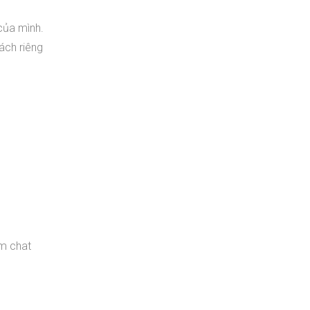
của mình.
ách riêng
óm chat