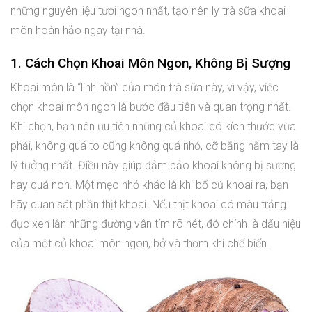
những nguyên liệu tươi ngon nhất, tạo nên ly trà sữa khoai
môn hoàn hảo ngay tại nhà.
1. Cách Chọn Khoai Môn Ngon, Không Bị Sượng
Khoai môn là “linh hồn” của món trà sữa này, vì vậy, việc
chọn khoai môn ngon là bước đầu tiên và quan trọng nhất.
Khi chọn, bạn nên ưu tiên những củ khoai có kích thước vừa
phải, không quá to cũng không quá nhỏ, cỡ bằng nắm tay là
lý tưởng nhất. Điều này giúp đảm bảo khoai không bị sượng
hay quá non. Một mẹo nhỏ khác là khi bổ củ khoai ra, bạn
hãy quan sát phần thịt khoai. Nếu thịt khoai có màu trắng
đục xen lẫn những đường vân tím rõ nét, đó chính là dấu hiệu
của một củ khoai môn ngon, bở và thơm khi chế biến.