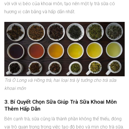
vời với vị béo của khoai môn, tạo nên một ly trà sữa có
hương vị cân bằng và hấp dẫn nhất.
Trà Ô Long và Hồng trà, hai loại trà lý tưởng cho trà sữa
khoai môn
3. Bí Quyết Chọn Sữa Giúp Trà Sữa Khoai Môn
Thêm Hấp Dẫn
Bên cạnh trà, sữa cũng là thành phần không thể thiếu, đóng
vai trò quan trọng trong việc tạo độ béo và mịn cho trà sữa.