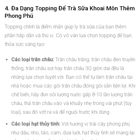
4. Đa Dạng Topping Để Trà Sữa Khoai Môn Thêm
Phong Phú
Topping chính là điểm nhấn giúp ly trà sữa của bạn thêm
phần hấp dẫn và thú vị. Có vô vàn lựa chọn topping để bạn
thỏa sức sáng tạo:
Các loại trân châu:
Trân châu trắng, trân châu đen truyền
thống, trân châu sợi hay trân châu 3Q giòn dai đều là
những lựa chọn tuyệt vời. Bạn có thể tự làm trân châu tại
nhà hoặc mua các gói trân châu đóng gói sẵn tiện lợi. Khi
chế biến, hãy đun sôi lượng nước gấp 8-10 lần lượng trân
châu, thả trân châu vào và khuấy nhẹ trong vài phút (tùy
loại), sau đó vớt ra và để nguội trước khi dùng.
Các loại hạt thủy tinh:
Với hương vị trái cây phong phú
như dâu, nho, táo, cam, dưa lưới, hạt thủy tinh sẽ mang lại