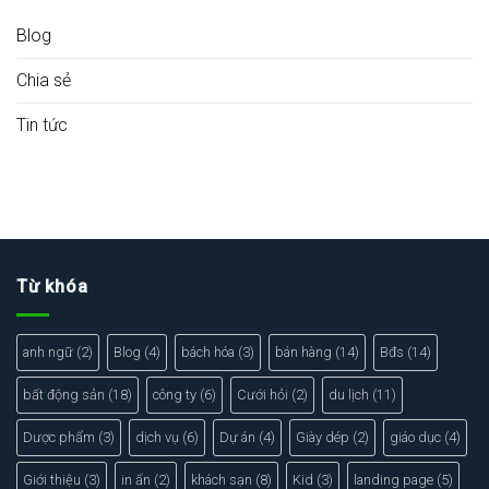
Blog
Chia sẻ
Tin tức
Từ khóa
anh ngữ
(2)
Blog
(4)
bách hóa
(3)
bán hàng
(14)
Bđs
(14)
bất động sản
(18)
công ty
(6)
Cưới hỏi
(2)
du lịch
(11)
Dược phẩm
(3)
dịch vụ
(6)
Dự án
(4)
Giày dép
(2)
giáo dục
(4)
Giới thiệu
(3)
in ấn
(2)
khách sạn
(8)
Kid
(3)
landing page
(5)