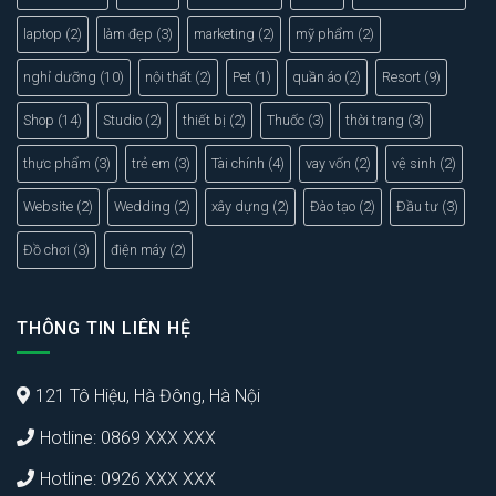
laptop
(2)
làm đẹp
(3)
marketing
(2)
mỹ phẩm
(2)
nghỉ dưỡng
(10)
nội thất
(2)
Pet
(1)
quần áo
(2)
Resort
(9)
Shop
(14)
Studio
(2)
thiết bị
(2)
Thuốc
(3)
thời trang
(3)
thực phẩm
(3)
trẻ em
(3)
Tài chính
(4)
vay vốn
(2)
vệ sinh
(2)
Website
(2)
Wedding
(2)
xây dựng
(2)
Đào tạo
(2)
Đầu tư
(3)
Đồ chơi
(3)
điện máy
(2)
THÔNG TIN LIÊN HỆ
121 Tô Hiệu, Hà Đông, Hà Nội
Hotline: 0869 XXX XXX
Hotline: 0926 XXX XXX