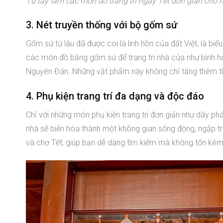
Tự tay làm các món đồ trang trí ngày Tết đơn giản cho 
3. Nét truyền thống với bộ gốm sứ
Gốm sứ từ lâu đã được coi là linh hồn của đất Việt, là biể
các món đồ bằng gốm sứ để trang trí nhà cửa như bình hoa
Nguyên Đán. Những vật phẩm này không chỉ tăng thêm tí
4. Phụ kiện trang trí đa dạng và độc đáo
Chỉ với những món phụ kiện trang trí đơn giản như dây phá
nhà sẽ biến hóa thành một không gian sống động, ngập t
và chợ Tết, giúp bạn dễ dàng tìm kiếm mà không tốn kém 