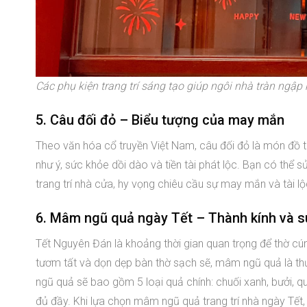
Các phụ kiện trang trí sáng tạo giúp ngôi nhà tràn ngập 
5. Câu đối đỏ – Biểu tượng của may mắn
Theo văn hóa cổ truyền Việt Nam, câu đối đỏ là món đồ 
như ý, sức khỏe dồi dào và tiền tài phát lộc. Bạn có thể 
trang trí nhà cửa, hy vọng chiêu cầu sự may mắn và tài l
6. Mâm ngũ quả ngày Tết – Thành kính và s
Tết Nguyên Đán là khoảng thời gian quan trọng để thờ cún
tươm tất và dọn dẹp bàn thờ sạch sẽ, mâm ngũ quả là th
ngũ quả sẽ bao gồm 5 loại quả chính: chuối xanh, bưởi, q
đủ đầy. Khi lựa chọn mâm ngũ quả trang trí nhà ngày Tết,