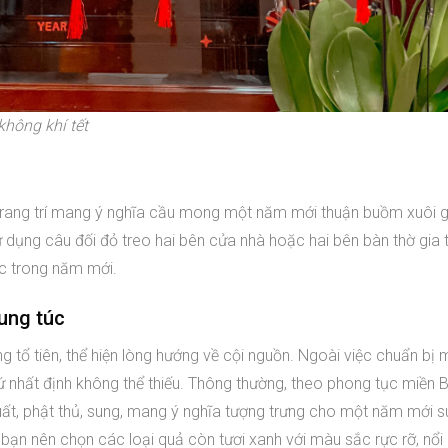
không khí tết
trang trí mang ý nghĩa cầu mong một năm mới thuận buồm xuôi g
sử dụng câu đối đỏ treo hai bên cửa nhà hoặc hai bên bàn thờ gia 
ộc trong năm mới.
ung túc
g tổ tiên, thể hiện lòng hướng về cội nguồn. Ngoài việc chuẩn b
ứ nhất định không thể thiếu. Thông thường, theo phong tục miền
uất, phật thủ, sung, mang ý nghĩa tượng trưng cho một năm mới s
 bạn nên chọn các loại quả còn tươi xanh với màu sắc rực rỡ, nổi 