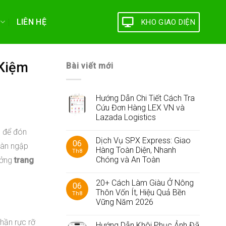
LIÊN HỆ
KHO GIAO DIỆN
 Kiệm
Bài viết mới
Hướng Dẫn Chi Tiết Cách Tra
Cứu Đơn Hàng LEX VN và
Lazada Logistics
m để đón
Dịch Vụ SPX Express: Giao
06
ràn ngập
Hàng Toàn Diện, Nhanh
Th8
Chóng và An Toàn
ưởng
trang
20+ Cách Làm Giàu Ở Nông
06
Thôn Vốn Ít, Hiệu Quả Bền
Th8
Vững Năm 2026
hần rực rỡ
Hướng Dẫn Khôi Phục Ảnh Đã