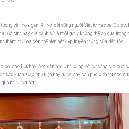
nhà cửa
u tượng văn hóa gắn liền với đời sống người Việt từ xa xưa. Do đó,
, lục bình hay dĩa cảnh sứ là một gợi ý không thể bỏ qua trong 
nh thẩm mỹ mà còn thể hiện nét đẹp truyền thống của dân tộc.
o đỏ, bao lì xì, hay lồng đèn nhỏ xinh, cùng với sự sáng tạo của b
ràn sắc xuân. Các phụ kiện này được bày bán phổ biến tại các qu
quá nhiều chi phí.