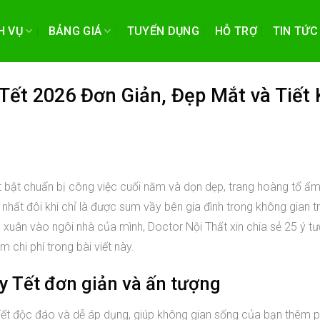
H VỤ
BẢNG GIÁ
TUYỂN DỤNG
HỖ TRỢ
TIN TỨC
Tết 2026 Đơn Giản, Đẹp Mắt và Tiết
t bật chuẩn bị công việc cuối năm và dọn dẹp, trang hoàng tổ ấ
nhất đôi khi chỉ là được sum vầy bên gia đình trong không gian t
 xuân vào ngôi nhà của mình, Doctor Nội Thất xin chia sẻ 25 ý t
m chi phí trong bài viết này.
ày Tết đơn giản và ấn tượng
 Tết độc đáo và dễ áp dụng, giúp không gian sống của bạn thêm p