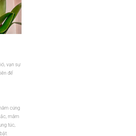
ió, vạn sự
tiên để
ị mâm cúng
 Bắc, mâm
ung túc,
bật.