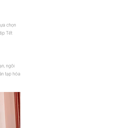
 lựa chọn
dịp Tết
ạn, ngôi
án tạp hóa