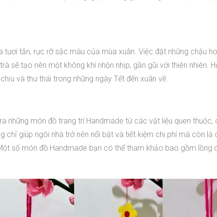
 tươi tắn, rực rỡ sắc màu của mùa xuân. Việc đặt những chậu ho
à sẽ tạo nên một không khí nhộn nhịp, gần gũi với thiên nhiên. 
chịu và thư thái trong những ngày Tết đến xuân về.
o ra những món đồ trang trí Handmade từ các vật liệu quen thuộc, 
ỉ giúp ngôi nhà trở nên nổi bật và tiết kiệm chi phí mà còn là 
ện. Một số món đồ Handmade bạn có thể tham khảo bao gồm lồng đ