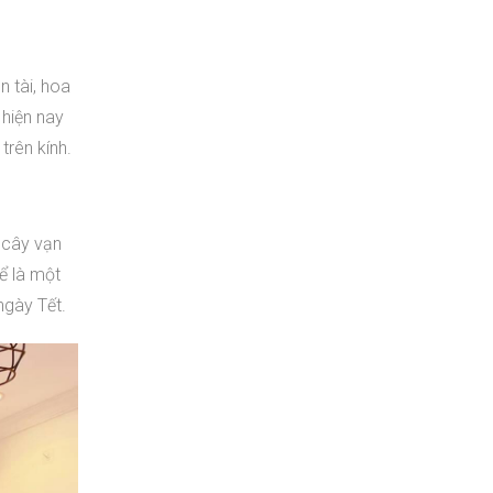
n tài, hoa
 hiện nay
trên kính.
, cây vạn
ể là một
ngày Tết.