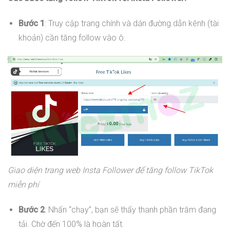
Bước 1
: Truy cập trang chính và dán đường dẫn kênh (tài
khoản) cần tăng follow vào ô.
Giao diện trang web Insta Follower để tăng follow TikTok
miễn phí
Bước 2
: Nhấn “chạy”, bạn sẽ thấy thanh phần trăm đang
tải. Chờ đến 100% là hoàn tất.