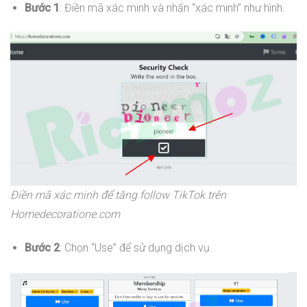
Bước 1
: Điền mã xác minh và nhấn “xác minh” như hình.
Điền mã xác minh để tăng follow TikTok trên
Homedecoratione.com
Bước 2
: Chọn “Use” để sử dụng dịch vụ.