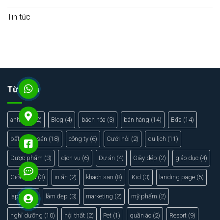
Tin tức
Từ khóa
anh ngữ
(2)
Blog
(4)
bách hóa
(3)
bán hàng
(14)
Bđs
(14)
bất động sản
(18)
công ty
(6)
Cưới hỏi
(2)
du lịch
(11)
Dược phẩm
(3)
dịch vụ
(6)
Dự án
(4)
Giày dép
(2)
giáo dục
(4)
Giới thiệu
(3)
in ấn
(2)
khách sạn
(8)
Kid
(3)
landing page
(5)
laptop
(2)
làm đẹp
(3)
marketing
(2)
mỹ phẩm
(2)
nghỉ dưỡng
(10)
nội thất
(2)
Pet
(1)
quần áo
(2)
Resort
(9)