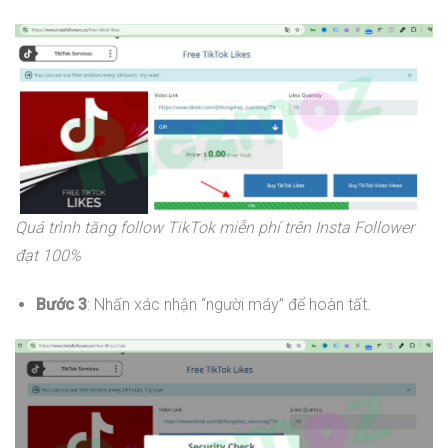
Quá trình tăng follow TikTok miễn phí trên Insta Follower
đạt 100%
Bước 3
: Nhấn xác nhận “người máy” để hoàn tất.