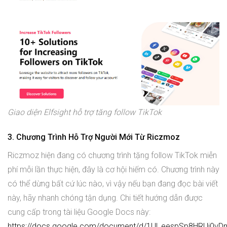
Giao diện Elfsight hỗ trợ tăng follow TikTok
3. Chương Trình Hỗ Trợ Người Mới Từ Riczmoz
Riczmoz hiện đang có chương trình tặng follow TikTok miễn
phí mỗi lần thực hiện, đây là cơ hội hiếm có. Chương trình này
có thể dừng bất cứ lúc nào, vì vậy nếu bạn đang đọc bài viết
này, hãy nhanh chóng tận dụng. Chi tiết hướng dẫn được
cung cấp trong tài liệu Google Docs này:
https://docs.google.com/document/d/1Ul_eespSp8HRUj0