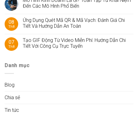
Mô Hình Kinh Doanh Là Gì? Toàn Tập Từ Khái Niệm
Đến Các Mô Hình Phổ Biến
Ứng Dụng Quét Mã QR & Mã Vạch: Đánh Giá Chi
08
Tiết Và Hướng Dẫn An Toàn
Th8
Tạo GIF Động Từ Video Miễn Phí: Hướng Dẫn Chi
07
Tiết Với Công Cụ Trực Tuyến
Th8
Danh mục
Blog
Chia sẻ
Tin tức