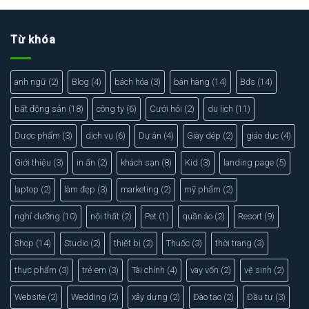
Từ khóa
anh ngữ
(2)
Blog
(4)
bách hóa
(3)
bán hàng
(14)
Bđs
(14)
bất động sản
(18)
công ty
(6)
Cưới hỏi
(2)
du lịch
(11)
Dược phẩm
(3)
dịch vụ
(6)
Dự án
(4)
Giày dép
(2)
giáo dục
(4)
Giới thiệu
(3)
in ấn
(2)
khách sạn
(8)
Kid
(3)
landing page
(5)
laptop
(2)
làm đẹp
(3)
marketing
(2)
mỹ phẩm
(2)
nghỉ dưỡng
(10)
nội thất
(2)
Pet
(1)
quần áo
(2)
Resort
(9)
Shop
(14)
Studio
(2)
thiết bị
(2)
Thuốc
(3)
thời trang
(3)
thực phẩm
(3)
trẻ em
(3)
Tài chính
(4)
vay vốn
(2)
vệ sinh
(2)
Website
(2)
Wedding
(2)
xây dựng
(2)
Đào tạo
(2)
Đầu tư
(3)