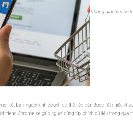
Không giới hạn số l
mời kết bạn, người kinh doanh có thể tiếp cận được rất nhiều khá
d friend Chrome sẽ giúp người dùng tùy chỉnh dữ liệu trong quá tr