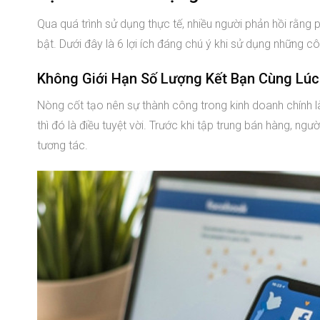
Qua quá trình sử dụng thực tế, nhiều người phản hồi rằng
bật. Dưới đây là 6 lợi ích đáng chú ý khi sử dụng những c
Không Giới Hạn Số Lượng Kết Bạn Cùng Lúc
Nòng cốt tạo nên sự thành công trong kinh doanh chính là
thì đó là điều tuyệt vời. Trước khi tập trung bán hàng, ng
tương tác.