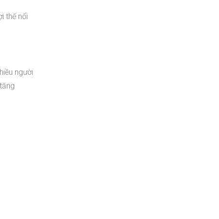
i thế nổi
hiều người
 tăng