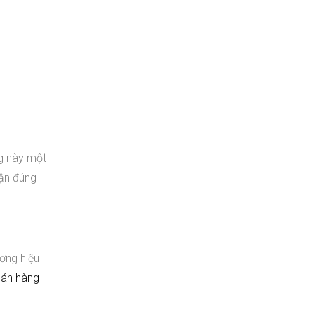
ng này một
cận đúng
ương hiệu
bán hàng