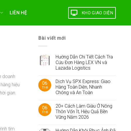
LIÊN HỆ
KHO GIAO DIỆN
Bài viết mới
Hướng Dẫn Chi Tiết Cách Tra
Cứu Đơn Hàng LEX VN và
Lazada Logistics
nh doanh
Dịch Vụ SPX Express: Giao
06
 hàng hiệu
Hàng Toàn Diện, Nhanh
Th8
Chóng và An Toàn
ời gian.
20+ Cách Làm Giàu Ở Nông
06
Thôn Vốn Ít, Hiệu Quả Bền
Th8
Vững Năm 2026
ình tìm
Hướng Dẫn Khôi Phục Ảnh Đã