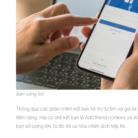
bạn cùng lúc
Thông qua các phần mềm kết bạn hỗ trợ tự tìm và gửi lời 
tiềm năng. Hai cơ chế kết bạn là Add friend cookies và Ad
bạn số lượng lớn, từ đó tối ưu hóa chiến dịch tiếp thị.