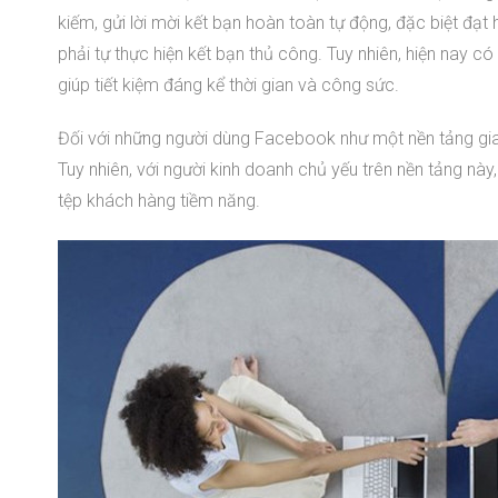
kiếm, gửi lời mời kết bạn hoàn toàn tự động, đặc biệt đạ
phải tự thực hiện kết bạn thủ công. Tuy nhiên, hiện nay 
giúp tiết kiệm đáng kể thời gian và công sức.
Đối với những người dùng Facebook như một nền tảng giao 
Tuy nhiên, với người kinh doanh chủ yếu trên nền tảng nà
tệp khách hàng tiềm năng.