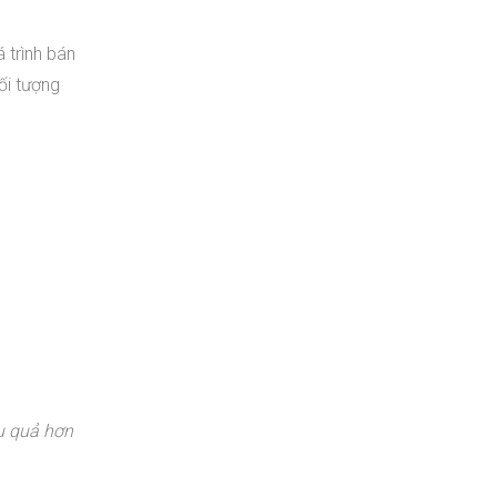
 trình bán
ối tượng
u quả hơn