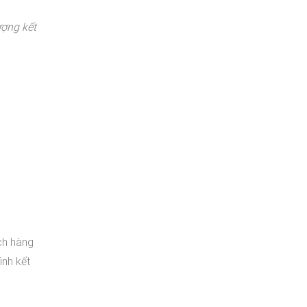
ượng kết
ch hàng
ình kết