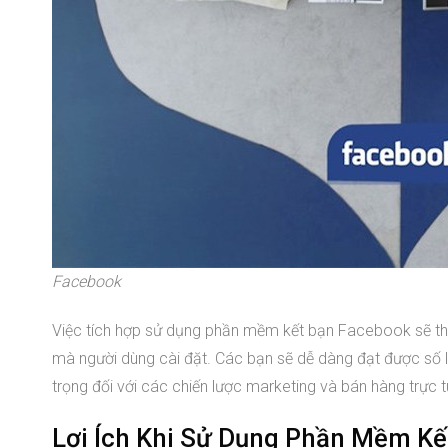
Facebook
Việc tích hợp sử dụng phần mềm kết bạn Facebook sẽ thú
mà người dùng cài đặt. Các bạn sẽ dễ dàng đạt được số l
trọng đối với các chiến lược marketing và bán hàng trực t
Lợi Ích Khi Sử Dụng Phần Mềm K