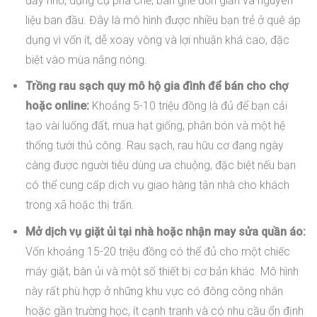
đẩy nhỏ, dụng cụ pha chế, bàn ghế đơn giản và nguyên
liệu ban đầu. Đây là mô hình được nhiều bạn trẻ ở quê áp
dụng vì vốn ít, dễ xoay vòng và lợi nhuận khá cao, đặc
biệt vào mùa nắng nóng.
Trồng rau sạch quy mô hộ gia đình để bán cho chợ
hoặc online:
Khoảng 5-10 triệu đồng là đủ để bạn cải
tạo vài luống đất, mua hạt giống, phân bón và một hệ
thống tưới thủ công. Rau sạch, rau hữu cơ đang ngày
càng được người tiêu dùng ưa chuộng, đặc biệt nếu bạn
có thể cung cấp dịch vụ giao hàng tận nhà cho khách
trong xã hoặc thị trấn.
Mở dịch vụ giặt ủi tại nhà hoặc nhận may sửa quần áo:
Vốn khoảng 15-20 triệu đồng có thể đủ cho một chiếc
máy giặt, bàn ủi và một số thiết bị cơ bản khác. Mô hình
này rất phù hợp ở những khu vực có đông công nhân
hoặc gần trường học, ít cạnh tranh và có nhu cầu ổn định