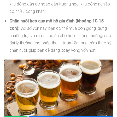
khu đông dân cư hoặc gần trường học, khu công nghiệp
có nhiều công nhân.
Chăn nuôi heo quy mô hộ gia đình (khoảng 10-15
con):
Với số vốn này, bạn có thể mua con giống, dựng
chuồng trại và mua thức ăn cho heo. Thông thường, các
đại lý thường cho phép thanh toán tiền mua cám theo kỳ
chăn nuôi, giúp bạn dễ dàng xoay vòng vốn hơn.