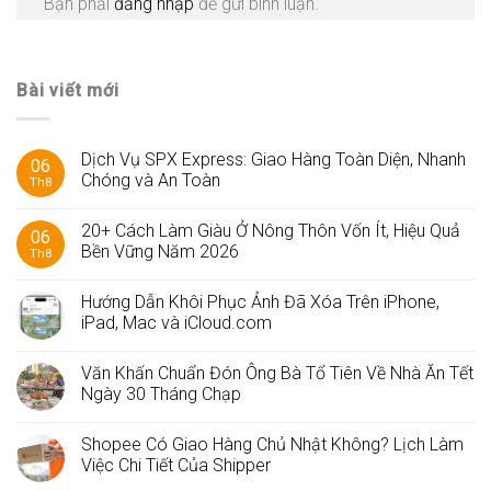
Bạn phải
đăng nhập
để gửi bình luận.
Bài viết mới
Dịch Vụ SPX Express: Giao Hàng Toàn Diện, Nhanh
06
Chóng và An Toàn
Th8
20+ Cách Làm Giàu Ở Nông Thôn Vốn Ít, Hiệu Quả
06
Bền Vững Năm 2026
Th8
Hướng Dẫn Khôi Phục Ảnh Đã Xóa Trên iPhone,
iPad, Mac và iCloud.com
Văn Khấn Chuẩn Đón Ông Bà Tổ Tiên Về Nhà Ăn Tết
Ngày 30 Tháng Chạp
Shopee Có Giao Hàng Chủ Nhật Không? Lịch Làm
Việc Chi Tiết Của Shipper