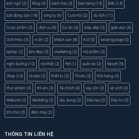
anh ngữ
(2)
Blog
(4)
bách hóa
(3)
bán hàng
(14)
Bđs
(14)
bất động sản
(18)
công ty
(6)
Cưới hỏi
(2)
du lịch
(11)
Dược phẩm
(3)
dịch vụ
(6)
Dự án
(4)
Giày dép
(2)
giáo dục
(4)
Giới thiệu
(3)
in ấn
(2)
khách sạn
(8)
Kid
(3)
landing page
(5)
laptop
(2)
làm đẹp
(3)
marketing
(2)
mỹ phẩm
(2)
nghỉ dưỡng
(10)
nội thất
(2)
Pet
(1)
quần áo
(2)
Resort
(9)
Shop
(14)
Studio
(2)
thiết bị
(2)
Thuốc
(3)
thời trang
(3)
thực phẩm
(3)
trẻ em
(3)
Tài chính
(4)
vay vốn
(2)
vệ sinh
(2)
Website
(2)
Wedding
(2)
xây dựng
(2)
Đào tạo
(2)
Đầu tư
(3)
Đồ chơi
(3)
điện máy
(2)
THÔNG TIN LIÊN HỆ