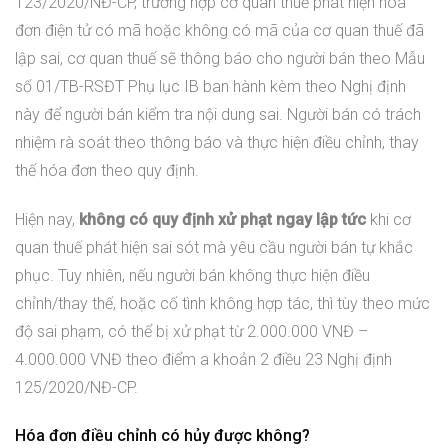
123/2020/NĐ-CP, trường hợp cơ quan thuế phát hiện hóa
đơn điện tử có mã hoặc không có mã của cơ quan thuế đã
lập sai, cơ quan thuế sẽ thông báo cho người bán theo Mẫu
số 01/TB-RSĐT Phụ lục IB ban hành kèm theo Nghị định
này để người bán kiểm tra nội dung sai. Người bán có trách
nhiệm rà soát theo thông báo và thực hiện điều chỉnh, thay
thế hóa đơn theo quy định.
Hiện nay,
không có quy định xử phạt ngay lập tức
khi cơ
quan thuế phát hiện sai sót mà yêu cầu người bán tự khắc
phục. Tuy nhiên, nếu người bán không thực hiện điều
chỉnh/thay thế, hoặc cố tình không hợp tác, thì tùy theo mức
độ sai phạm, có thể bị xử phạt từ 2.000.000 VNĐ –
4.000.000 VNĐ theo điểm a khoản 2 điều 23 Nghị định
125/2020/NĐ-CP.
Hóa đơn điều chỉnh có hủy được không?