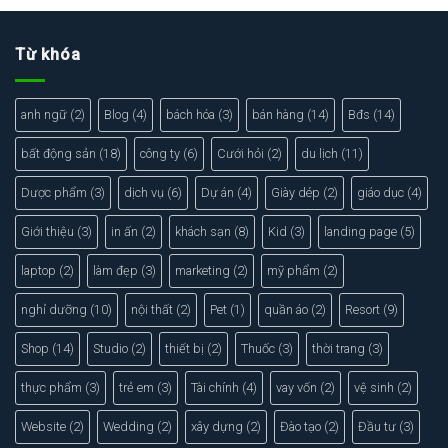
Từ khóa
anh ngữ
(2)
Blog
(4)
bách hóa
(3)
bán hàng
(14)
Bđs
(14)
bất động sản
(18)
công ty
(6)
Cưới hỏi
(2)
du lịch
(11)
Dược phẩm
(3)
dịch vụ
(6)
Dự án
(4)
Giày dép
(2)
giáo dục
(4)
Giới thiệu
(3)
in ấn
(2)
khách sạn
(8)
Kid
(3)
landing page
(5)
laptop
(2)
làm đẹp
(3)
marketing
(2)
mỹ phẩm
(2)
nghỉ dưỡng
(10)
nội thất
(2)
Pet
(1)
quần áo
(2)
Resort
(9)
Shop
(14)
Studio
(2)
thiết bị
(2)
Thuốc
(3)
thời trang
(3)
thực phẩm
(3)
trẻ em
(3)
Tài chính
(4)
vay vốn
(2)
vệ sinh
(2)
Website
(2)
Wedding
(2)
xây dựng
(2)
Đào tạo
(2)
Đầu tư
(3)