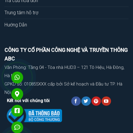
Tra cứu hóa đơn
Trung tâm hỗ trợ
Hướng Dẫn
CÔNG TY CỔ PHẦN CÔNG NGHỆ VÀ TRUYỀN THÔNG
ABC
Văn Phòng: Tầng 04 - Tòa nhà HUD3 – 121 Tô Hiệu, Hà Đông,
Hà Nội
GPKD số: 010855XXX cấp bởi Sở kế hoạch và Đầu tư TP. Hà
Nội
Kết nối với chúng tôi